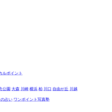
カルポイント
念公園
大森
川崎
横浜
柏
川口
自由が丘
川越
月の占い
ワンポイント写真塾