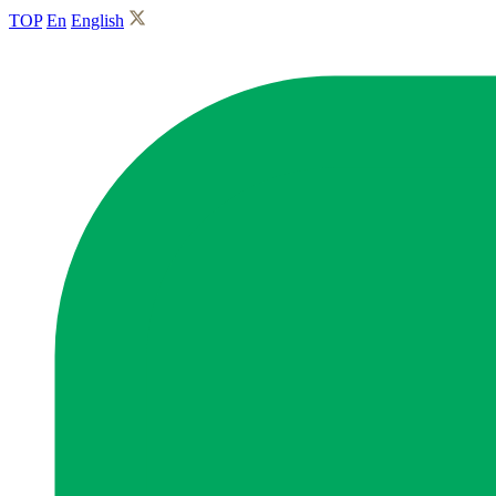
TOP
En
English