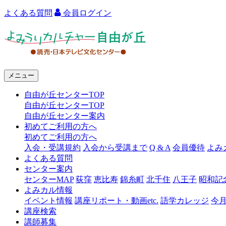
よくある質問
会員ログイン
よ
み
う
メニュー
り
自由が丘センターTOP
カ
自由が丘センターTOP
ル
自由が丘センター案内
初めてご利用の方へ
チ
初めてご利用の方へ
ャ
入会・受講規約
入会から受講まで
Q & A
会員優待
よみ
よくある質問
ー
センター案内
センターMAP
荻窪
恵比寿
錦糸町
北千住
八王子
昭和記
自
よみカル情報
由
イベント情報
講座リポート・動画etc.
語学カレッジ
今
講座検索
が
講師募集