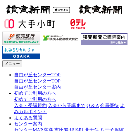
メニュー
自由が丘センターTOP
自由が丘センターTOP
自由が丘センター案内
初めてご利用の方へ
初めてご利用の方へ
入会・受講規約
入会から受講まで
Q & A
会員優待
よ
みカルポイント
よくある質問
センター案内
センターMAP
荻窪
恵比寿
錦糸町
北千住
八王子
昭和