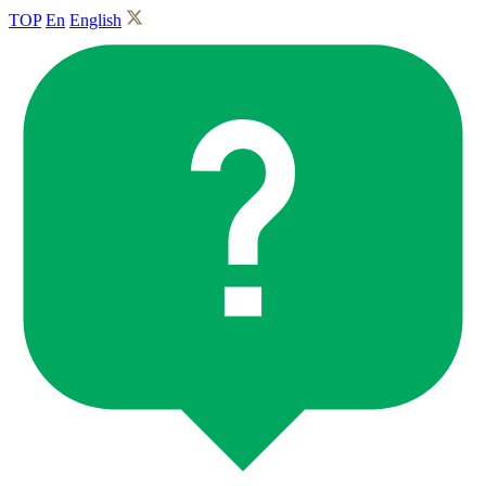
TOP
En
English