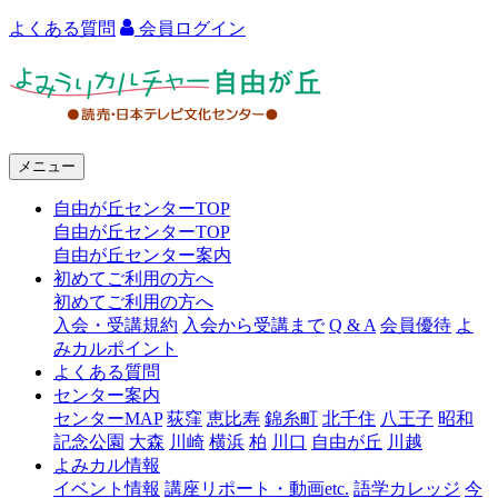
よくある質問
会員ログイン
よ
み
う
メニュー
り
自由が丘センターTOP
カ
自由が丘センターTOP
ル
自由が丘センター案内
初めてご利用の方へ
チ
初めてご利用の方へ
ャ
入会・受講規約
入会から受講まで
Q & A
会員優待
よ
みカルポイント
ー
よくある質問
センター案内
自
センターMAP
荻窪
恵比寿
錦糸町
北千住
八王子
昭和
由
記念公園
大森
川崎
横浜
柏
川口
自由が丘
川越
よみカル情報
が
イベント情報
講座リポート・動画etc.
語学カレッジ
今