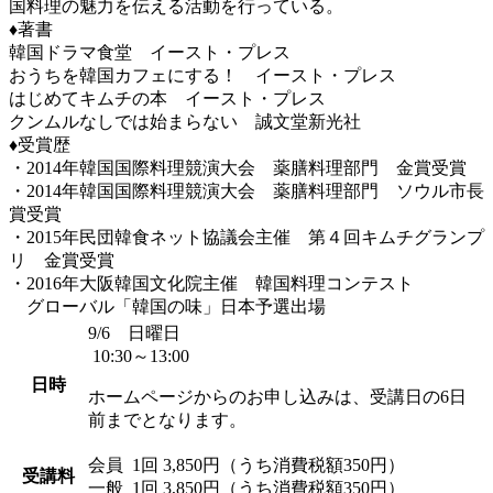
国料理の魅力を伝える活動を行っている。
♦著書
韓国ドラマ食堂 イースト・プレス
おうちを韓国カフェにする！ イースト・プレス
はじめてキムチの本 イースト・プレス
クンムルなしでは始まらない 誠文堂新光社
♦受賞歴
・2014年韓国国際料理競演大会 薬膳料理部門 金賞受賞
・2014年韓国国際料理競演大会 薬膳料理部門 ソウル市長
賞受賞
・2015年民団韓食ネット協議会主催 第４回キムチグランプ
リ 金賞受賞
・2016年大阪韓国文化院主催 韓国料理コンテスト
グローバル「韓国の味」日本予選出場
9/6 日曜日
10:30～13:00
日時
ホームページからのお申し込みは、受講日の6日
前までとなります。
会員
1回 3,850円（うち消費税額350円）
受講料
一般
1回 3,850円（うち消費税額350円）