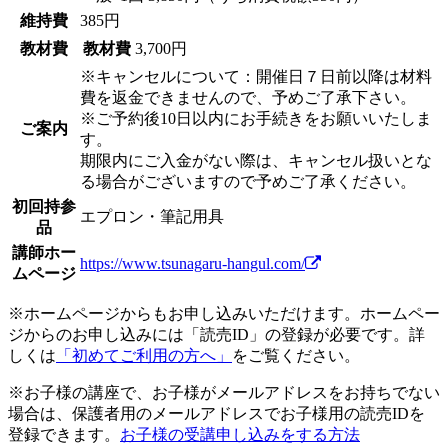
維持費
385円
教材費
教材費
3,700円
※キャンセルについて：開催日７日前以降は材料
費を返金できませんので、予めご了承下さい。
※ご予約後10日以内にお手続きをお願いいたしま
ご案内
す。
期限内にご入金がない際は、キャンセル扱いとな
る場合がございますので予めご了承ください。
初回持参
エプロン・筆記用具
品
講師ホー
https://www.tsunagaru-hangul.com/
ムページ
※ホームページからもお申し込みいただけます。ホームペー
ジからのお申し込みには「読売ID」の登録が必要です。詳
しくは
「初めてご利用の方へ」
をご覧ください。
※お子様の講座で、お子様がメールアドレスをお持ちでない
場合は、保護者用のメールアドレスでお子様用の読売IDを
登録できます。
お子様の受講申し込みをする方法