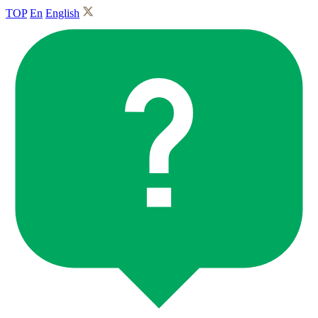
TOP
En
English