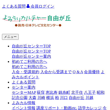
よくある質問
会員ログイン
よ
み
う
メニュー
り
自由が丘センターTOP
カ
自由が丘センターTOP
ル
自由が丘センター案内
初めてご利用の方へ
チ
初めてご利用の方へ
ャ
入会・受講規約
入会から受講まで
Q & A
会員優待
よ
みカルポイント
ー
よくある質問
センター案内
自
センターMAP
荻窪
恵比寿
錦糸町
北千住
八王子
昭和
由
記念公園
大森
川崎
横浜
柏
川口
自由が丘
川越
よみカル情報
が
イベント情報
講座リポート・動画etc.
語学カレッジ
今