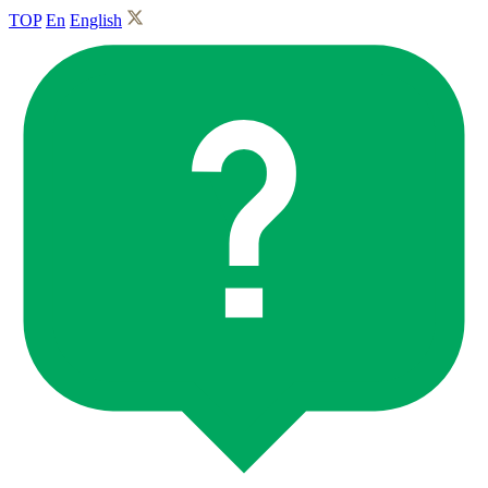
TOP
En
English