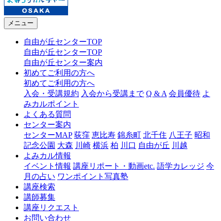
メニュー
自由が丘センターTOP
自由が丘センターTOP
自由が丘センター案内
初めてご利用の方へ
初めてご利用の方へ
入会・受講規約
入会から受講まで
Q & A
会員優待
よ
みカルポイント
よくある質問
センター案内
センターMAP
荻窪
恵比寿
錦糸町
北千住
八王子
昭和
記念公園
大森
川崎
横浜
柏
川口
自由が丘
川越
よみカル情報
イベント情報
講座リポート・動画etc.
語学カレッジ
今
月の占い
ワンポイント写真塾
講座検索
講師募集
講座リクエスト
お問い合わせ