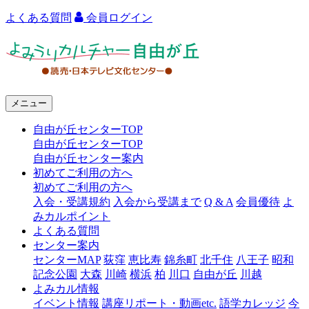
よくある質問
会員ログイン
よ
み
う
メニュー
り
自由が丘センターTOP
カ
自由が丘センターTOP
ル
自由が丘センター案内
初めてご利用の方へ
チ
初めてご利用の方へ
ャ
入会・受講規約
入会から受講まで
Q & A
会員優待
よ
みカルポイント
ー
よくある質問
センター案内
自
センターMAP
荻窪
恵比寿
錦糸町
北千住
八王子
昭和
由
記念公園
大森
川崎
横浜
柏
川口
自由が丘
川越
よみカル情報
が
イベント情報
講座リポート・動画etc.
語学カレッジ
今