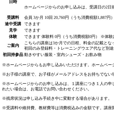
日時
ホームページからのお申し込みは、受講日の2日
受講料
会員
3か月 10回 20,760円（うち消費税額1,887円
途中受講
できます
見学
できます
体験
できます
体験料
0円（うち消費税額0円）
※体験
こちらの講座は3か月での日程、料金の記載とな
ご案内
初回のみ登録料・トレーニングウエア代など別途
初回持参品
動きやすい服装・室内シューズ・お飲み物
※ホームページからもお申し込みいただけます。ホームペー
※お子様の講座で、お子様がメールアドレスをお持ちでない
※ホームページからのお申し込みは、１講座につき１人の申
れたい場合は、お電話でお問い合わせください。
※残席状況は申し込み手続き中に変動する場合があります。
※受講料や維持費、教材費等は消費税込みの金額です。講座