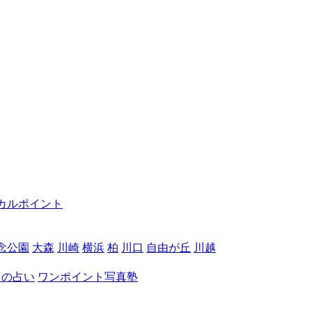
カルポイント
念公園
大森
川崎
横浜
柏
川口
自由が丘
川越
月の占い
ワンポイント写真塾