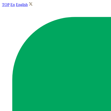
TOP
En
English