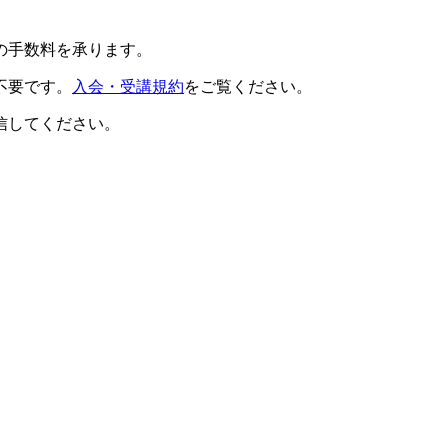
の手数料を承ります。
不要です。
入会・受講規約
をご覧ください。
信してください。