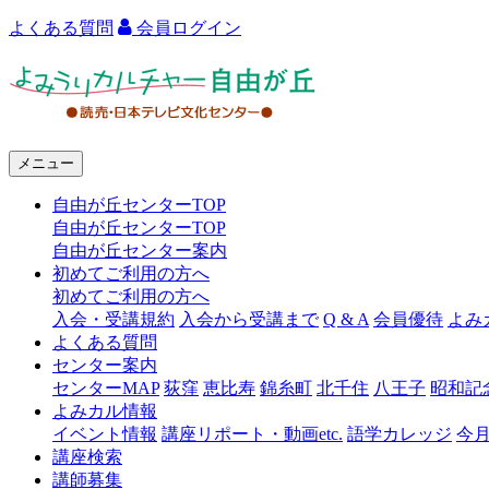
よくある質問
会員ログイン
よ
み
う
メニュー
り
自由が丘センターTOP
カ
自由が丘センターTOP
ル
自由が丘センター案内
初めてご利用の方へ
チ
初めてご利用の方へ
ャ
入会・受講規約
入会から受講まで
Q & A
会員優待
よみ
よくある質問
ー
センター案内
センターMAP
荻窪
恵比寿
錦糸町
北千住
八王子
昭和記
自
よみカル情報
由
イベント情報
講座リポート・動画etc.
語学カレッジ
今
講座検索
が
講師募集