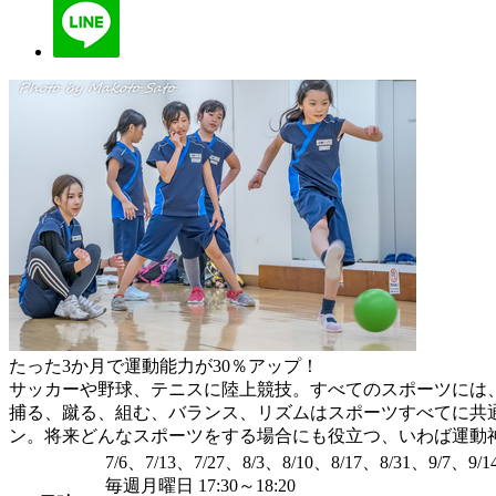
たった3か月で運動能力が30％アップ！
サッカーや野球、テニスに陸上競技。すべてのスポーツには
捕る、蹴る、組む、バランス、リズムはスポーツすべてに共
ン。将来どんなスポーツをする場合にも役立つ、いわば運動
7/6、7/13、7/27、8/3、8/10、8/17、8/31、9/7、9/1
毎週月曜日 17:30～18:20