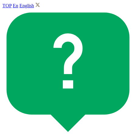
TOP
En
English