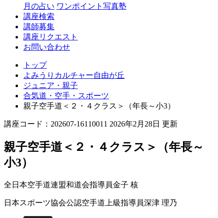
丘
月の占い
ワンポイント写真塾
講座検索
講師募集
講座リクエスト
お問い合わせ
トップ
よみうりカルチャー自由が丘
ジュニア・親子
合気道・空手・スポーツ
親子空手道＜２・４クラス＞（年長～小3）
講座コード：202607-16110011 2026年2月28日 更新
親子空手道＜２・４クラス＞（年長～
小3）
全日本空手道連盟和道会指導員
金子 核
日本スポーツ協会公認空手道上級指導員
深津 理乃