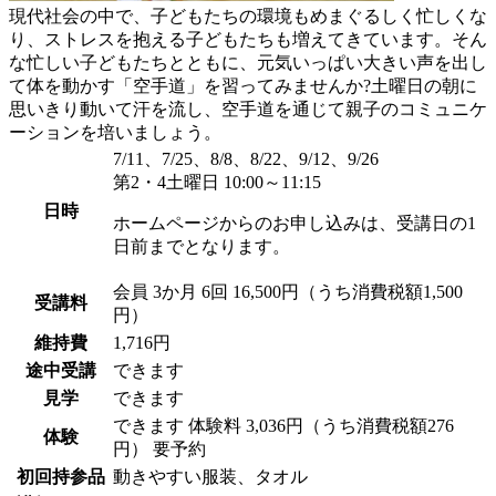
現代社会の中で、子どもたちの環境もめまぐるしく忙しくな
り、ストレスを抱える子どもたちも増えてきています。そん
な忙しい子どもたちとともに、元気いっぱい大きい声を出し
て体を動かす「空手道」を習ってみませんか?土曜日の朝に
思いきり動いて汗を流し、空手道を通じて親子のコミュニケ
ーションを培いましょう。
7/11、7/25、8/8、8/22、9/12、9/26
第2・4土曜日 10:00～11:15
日時
ホームページからのお申し込みは、受講日の1
日前までとなります。
会員
3か月 6回 16,500円（うち消費税額1,500
受講料
円）
維持費
1,716円
途中受講
できます
見学
できます
できます
体験料
3,036円（うち消費税額276
体験
円）
要予約
初回持参品
動きやすい服装、タオル