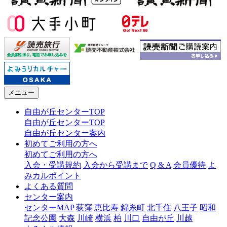
メニュー
自由が丘センターTOP
自由が丘センターTOP
自由が丘センター案内
初めてご利用の方へ
初めてご利用の方へ
入会・受講規約
入会から受講まで
Q & A
会員優待
よ
みカルポイント
よくある質問
センター案内
センターMAP
荻窪
恵比寿
錦糸町
北千住
八王子
昭和
記念公園
大森
川崎
横浜
柏
川口
自由が丘
川越