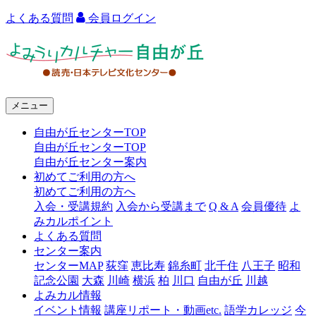
よくある質問
会員ログイン
よ
み
う
メニュー
り
自由が丘センターTOP
カ
自由が丘センターTOP
ル
自由が丘センター案内
初めてご利用の方へ
チ
初めてご利用の方へ
ャ
入会・受講規約
入会から受講まで
Q & A
会員優待
よ
みカルポイント
ー
よくある質問
センター案内
自
センターMAP
荻窪
恵比寿
錦糸町
北千住
八王子
昭和
由
記念公園
大森
川崎
横浜
柏
川口
自由が丘
川越
よみカル情報
が
イベント情報
講座リポート・動画etc.
語学カレッジ
今