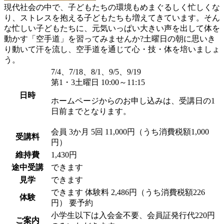
現代社会の中で、子どもたちの環境もめまぐるしく忙しくな
り、ストレスを抱える子どもたちも増えてきています。そん
な忙しい子どもたちに、元気いっぱい大きい声を出して体を
動かす「空手道」を習ってみませんか?土曜日の朝に思いき
り動いて汗を流し、空手道を通じて心・技・体を培いましょ
う。
7/4、7/18、8/1、9/5、9/19
第1・3土曜日 10:00～11:15
日時
ホームページからのお申し込みは、受講日の1
日前までとなります。
会員
3か月 5回 11,000円（うち消費税額1,000
受講料
円）
維持費
1,430円
途中受講
できます
見学
できます
できます
体験料
2,486円（うち消費税額226
体験
円）
要予約
小学生以下は入会金不要、会員証発行代220円
ご案内