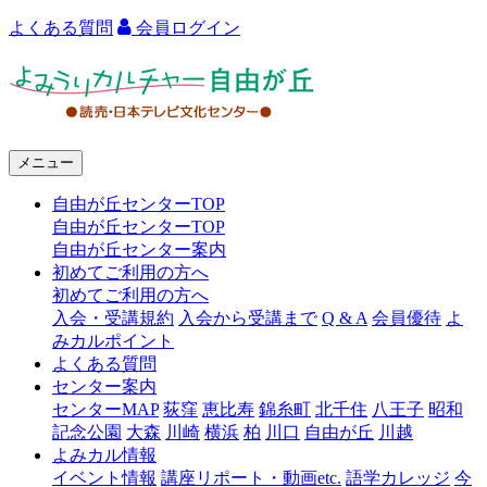
よくある質問
会員ログイン
よ
み
う
メニュー
り
自由が丘センターTOP
カ
自由が丘センターTOP
ル
自由が丘センター案内
初めてご利用の方へ
チ
初めてご利用の方へ
ャ
入会・受講規約
入会から受講まで
Q & A
会員優待
よ
みカルポイント
ー
よくある質問
センター案内
自
センターMAP
荻窪
恵比寿
錦糸町
北千住
八王子
昭和
由
記念公園
大森
川崎
横浜
柏
川口
自由が丘
川越
よみカル情報
が
イベント情報
講座リポート・動画etc.
語学カレッジ
今