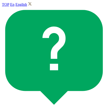
TOP
En
English