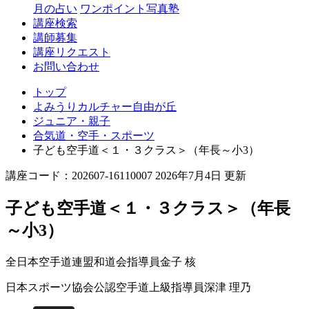
丘
月の占い
ワンポイント写真塾
講座検索
講師募集
講座リクエスト
お問い合わせ
トップ
よみうりカルチャー自由が丘
ジュニア・親子
合気道・空手・スポーツ
子ども空手道＜１・３クラス＞（年長～小3）
講座コード：202607-16110007 2026年7月4日 更新
子ども空手道＜１・３クラス＞（年長
～小3）
全日本空手道連盟和道会指導員
金子 核
日本スポーツ協会公認空手道上級指導員
深津 理乃