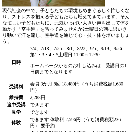
現代社会の中で、子どもたちの環境もめまぐるしく忙しくな
り、ストレスを抱える子どもたちも増えてきています。そん
な忙しい子どもたちに、元気いっぱい大きい声を出して体を
動かす「空手道」を習ってみませんか?土曜日の朝に思いき
り動いて汗を流し、空手道を通じて心・技・体を培いましょ
う。
7/4、7/18、7/25、8/1、8/22、9/5、9/19、9/26
第1・3・4・5土曜日 11:00～12:30
日時
ホームページからのお申し込みは、受講日の1
日前までとなります。
会員
3か月 8回 18,480円（うち消費税額1,680
受講料
円）
維持費
2,288円
途中受講
できます
見学
できます
できます
体験料
2,596円（うち消費税額236
体験
円）
要予約