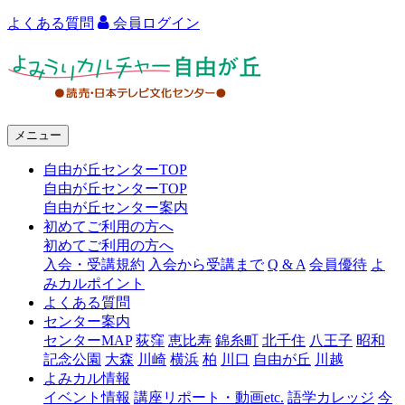
よくある質問
会員ログイン
よ
み
う
メニュー
り
自由が丘センターTOP
カ
自由が丘センターTOP
ル
自由が丘センター案内
初めてご利用の方へ
チ
初めてご利用の方へ
ャ
入会・受講規約
入会から受講まで
Q & A
会員優待
よ
みカルポイント
ー
よくある質問
センター案内
自
センターMAP
荻窪
恵比寿
錦糸町
北千住
八王子
昭和
由
記念公園
大森
川崎
横浜
柏
川口
自由が丘
川越
よみカル情報
が
イベント情報
講座リポート・動画etc.
語学カレッジ
今