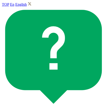
TOP
En
English