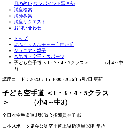
丘
月の占い
ワンポイント写真塾
講座検索
講師募集
講座リクエスト
お問い合わせ
トップ
よみうりカルチャー自由が丘
ジュニア・親子
合気道・空手・スポーツ
子ども空手道 ＜1・3・4・5クラス＞ （小4～中
3）
講座コード：202607-16110005 2026年6月7日 更新
子ども空手道 ＜1・3・4・5クラス
＞ （小4～中3）
全日本空手道連盟和道会指導員
金子 核
日本スポーツ協会公認空手道上級指導員
深津 理乃