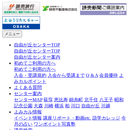
メニュー
自由が丘センターTOP
自由が丘センターTOP
自由が丘センター案内
初めてご利用の方へ
初めてご利用の方へ
入会・受講規約
入会から受講まで
Q & A
会員優待
よ
みカルポイント
よくある質問
センター案内
センターMAP
荻窪
恵比寿
錦糸町
北千住
八王子
昭和
記念公園
大森
川崎
横浜
柏
川口
自由が丘
川越
よみカル情報
イベント情報
講座リポート・動画etc.
語学カレッジ
今
月の占い
ワンポイント写真塾