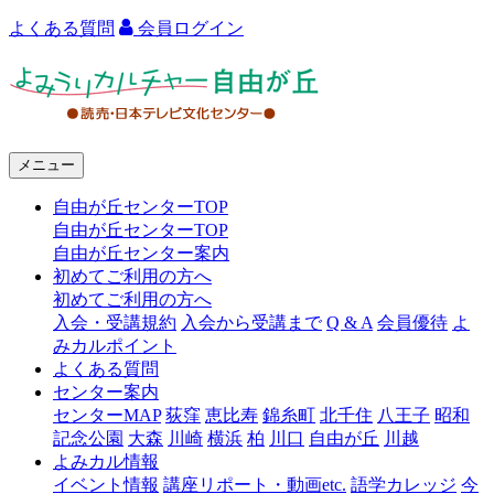
よくある質問
会員ログイン
よ
み
う
メニュー
り
自由が丘センターTOP
カ
自由が丘センターTOP
ル
自由が丘センター案内
初めてご利用の方へ
チ
初めてご利用の方へ
ャ
入会・受講規約
入会から受講まで
Q & A
会員優待
よ
みカルポイント
ー
よくある質問
センター案内
自
センターMAP
荻窪
恵比寿
錦糸町
北千住
八王子
昭和
由
記念公園
大森
川崎
横浜
柏
川口
自由が丘
川越
よみカル情報
が
イベント情報
講座リポート・動画etc.
語学カレッジ
今