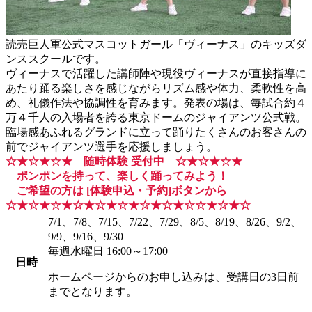
読売巨人軍公式マスコットガール「ヴィーナス」のキッズダ
ンススクールです。
ヴィーナスで活躍した講師陣や現役ヴィーナスが直接指導に
あたり踊る楽しさを感じながらリズム感や体力、柔軟性を高
め、礼儀作法や協調性を育みます。発表の場は、毎試合約４
万４千人の入場者を誇る東京ドームのジャイアンツ公式戦。
臨場感あふれるグランドに立って踊りたくさんのお客さんの
前でジャイアンツ選手を応援しましょう。
☆★☆★☆★ 随時体験 受付中 ☆★☆★☆★
ポンポンを持って、楽しく踊ってみよう！
ご希望の方は [体験申込・予約]ボタンから
☆★☆★☆★☆★☆★☆★☆★☆★☆☆★☆★☆
7/1、7/8、7/15、7/22、7/29、8/5、8/19、8/26、9/2、
9/9、9/16、9/30
毎週水曜日 16:00～17:00
日時
ホームページからのお申し込みは、受講日の3日前
までとなります。