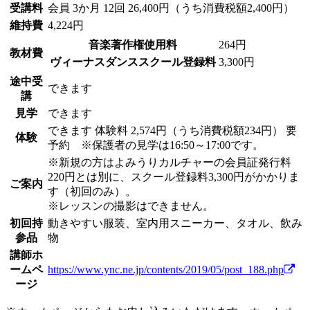
受講料
会員
3か月 12回 26,400円（うち消費税額2,400円）
維持費
4,224円
音楽著作権使用料
264円
教材費
ヴィーナスダンススクール登録料
3,300円
途中受
できます
講
見学
できます
できます
体験料
2,574円（うち消費税額234円）
要
体験
予約 ※保護者の見学は16:50～17:00です。
※新規の方はよみうりカルチャーの会員証発行料
220円とは別に、スクール登録料3,300円がかかりま
ご案内
す（初回のみ）。
※レッスンの撮影はできません。
初回持
動きやすい服装、室内用スニーカー、タオル、飲み
参品
物
講師ホ
ームペ
https://www.ync.ne.jp/contents/2019/05/post_188.php
ージ