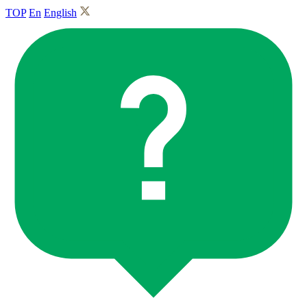
TOP
En
English