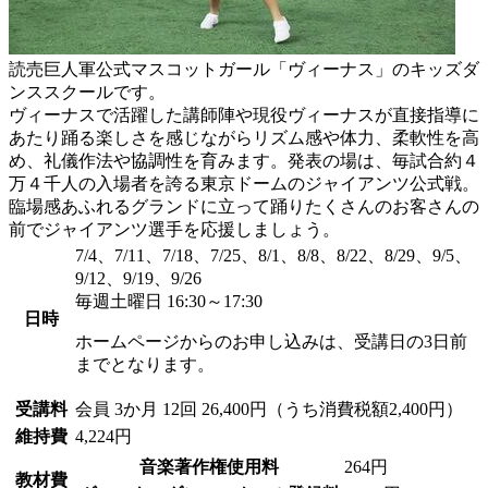
読売巨人軍公式マスコットガール「ヴィーナス」のキッズダ
ンススクールです。
ヴィーナスで活躍した講師陣や現役ヴィーナスが直接指導に
あたり踊る楽しさを感じながらリズム感や体力、柔軟性を高
め、礼儀作法や協調性を育みます。発表の場は、毎試合約４
万４千人の入場者を誇る東京ドームのジャイアンツ公式戦。
臨場感あふれるグランドに立って踊りたくさんのお客さんの
前でジャイアンツ選手を応援しましょう。
7/4、7/11、7/18、7/25、8/1、8/8、8/22、8/29、9/5、
9/12、9/19、9/26
毎週土曜日 16:30～17:30
日時
ホームページからのお申し込みは、受講日の3日前
までとなります。
受講料
会員
3か月 12回 26,400円（うち消費税額2,400円）
維持費
4,224円
音楽著作権使用料
264円
教材費