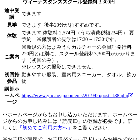
ヴィーナスダンススクール登録料
3,300円
途中受
できます
講
見学
できます
後半20分がおすすめです。
できます
体験料
2,574円（うち消費税額234円）
要
体験
予約 ※保護者の見学は17:20～17:30です。
※新規の方はよみうりカルチャーの会員証発行料
220円とは別に、スクール登録料3,300円がかかりま
ご案内
す（初回のみ）。
※レッスンの撮影はできません。
初回持
動きやすい服装、室内用スニーカー、タオル、飲み
参品
物
講師ホ
ームペ
https://www.ync.ne.jp/contents/2019/05/post_188.php
ージ
※ホームページからもお申し込みいただけます。ホームペー
ジからのお申し込みには「読売ID」の登録が必要です。詳
しくは
「初めてご利用の方へ」
をご覧ください。
※お子様の講座で、お子様がメールアドレスをお持ちでない