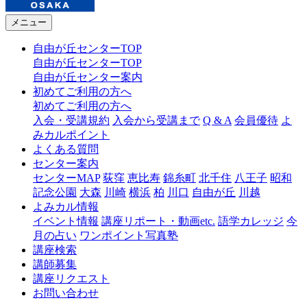
メニュー
自由が丘センターTOP
自由が丘センターTOP
自由が丘センター案内
初めてご利用の方へ
初めてご利用の方へ
入会・受講規約
入会から受講まで
Q & A
会員優待
よ
みカルポイント
よくある質問
センター案内
センターMAP
荻窪
恵比寿
錦糸町
北千住
八王子
昭和
記念公園
大森
川崎
横浜
柏
川口
自由が丘
川越
よみカル情報
イベント情報
講座リポート・動画etc.
語学カレッジ
今
月の占い
ワンポイント写真塾
講座検索
講師募集
講座リクエスト
お問い合わせ