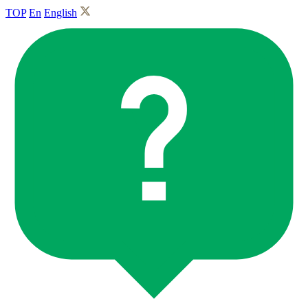
TOP
En
English