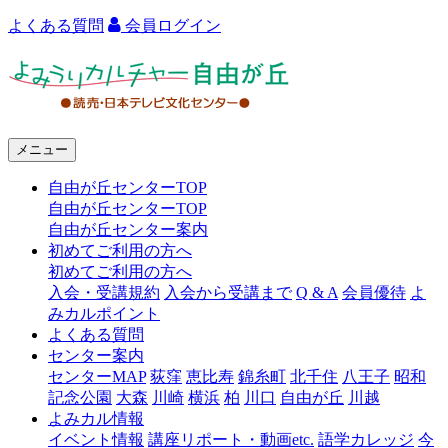
よくある質問
会員ログイン
よ
み
う
メニュー
り
自由が丘センターTOP
カ
自由が丘センターTOP
ル
自由が丘センター案内
初めてご利用の方へ
チ
初めてご利用の方へ
ャ
入会・受講規約
入会から受講まで
Q & A
会員優待
よ
みカルポイント
ー
よくある質問
センター案内
自
センターMAP
荻窪
恵比寿
錦糸町
北千住
八王子
昭和
由
記念公園
大森
川崎
横浜
柏
川口
自由が丘
川越
よみカル情報
が
イベント情報
講座リポート・動画etc.
語学カレッジ
今