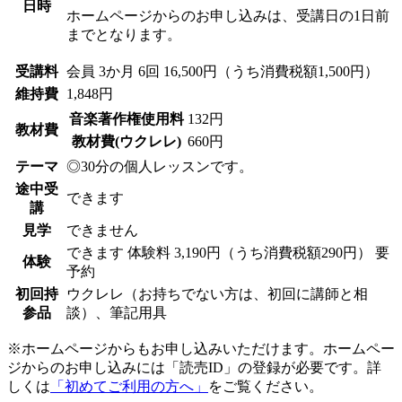
日時
ホームページからのお申し込みは、受講日の1日前
までとなります。
受講料
会員
3か月 6回 16,500円（うち消費税額1,500円）
維持費
1,848円
音楽著作権使用料
132円
教材費
教材費(ウクレレ)
660円
テーマ
◎30分の個人レッスンです。
途中受
できます
講
見学
できません
できます
体験料
3,190円（うち消費税額290円）
要
体験
予約
初回持
ウクレレ（お持ちでない方は、初回に講師と相
参品
談）、筆記用具
※ホームページからもお申し込みいただけます。ホームペー
ジからのお申し込みには「読売ID」の登録が必要です。詳
しくは
「初めてご利用の方へ」
をご覧ください。