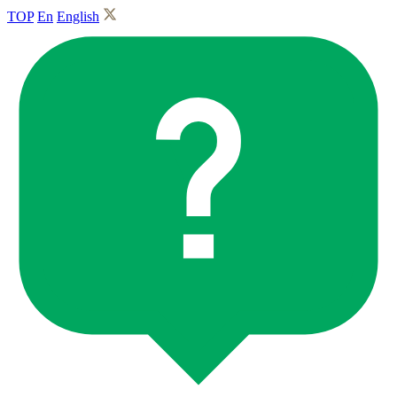
TOP
En
English