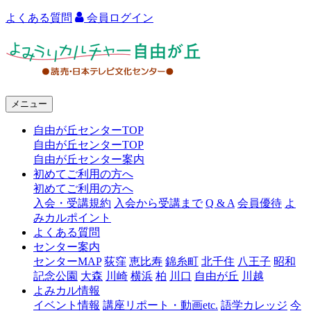
よくある質問
会員ログイン
よ
み
う
メニュー
り
自由が丘センターTOP
カ
自由が丘センターTOP
ル
自由が丘センター案内
初めてご利用の方へ
チ
初めてご利用の方へ
ャ
入会・受講規約
入会から受講まで
Q & A
会員優待
よ
みカルポイント
ー
よくある質問
センター案内
自
センターMAP
荻窪
恵比寿
錦糸町
北千住
八王子
昭和
由
記念公園
大森
川崎
横浜
柏
川口
自由が丘
川越
よみカル情報
が
イベント情報
講座リポート・動画etc.
語学カレッジ
今