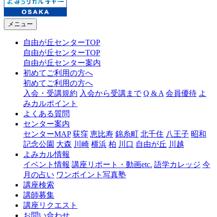
メニュー
自由が丘センターTOP
自由が丘センターTOP
自由が丘センター案内
初めてご利用の方へ
初めてご利用の方へ
入会・受講規約
入会から受講まで
Q & A
会員優待
よ
みカルポイント
よくある質問
センター案内
センターMAP
荻窪
恵比寿
錦糸町
北千住
八王子
昭和
記念公園
大森
川崎
横浜
柏
川口
自由が丘
川越
よみカル情報
イベント情報
講座リポート・動画etc.
語学カレッジ
今
月の占い
ワンポイント写真塾
講座検索
講師募集
講座リクエスト
お問い合わせ