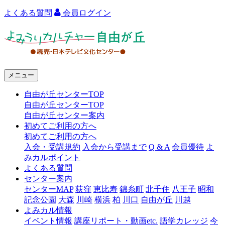
よくある質問
会員ログイン
よ
み
う
メニュー
り
自由が丘センターTOP
カ
自由が丘センターTOP
ル
自由が丘センター案内
初めてご利用の方へ
チ
初めてご利用の方へ
ャ
入会・受講規約
入会から受講まで
Q & A
会員優待
よ
みカルポイント
ー
よくある質問
センター案内
自
センターMAP
荻窪
恵比寿
錦糸町
北千住
八王子
昭和
由
記念公園
大森
川崎
横浜
柏
川口
自由が丘
川越
よみカル情報
が
イベント情報
講座リポート・動画etc.
語学カレッジ
今