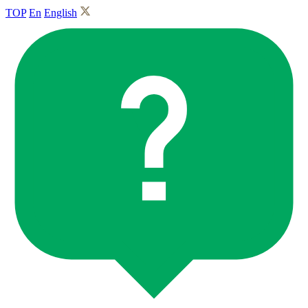
TOP
En
English