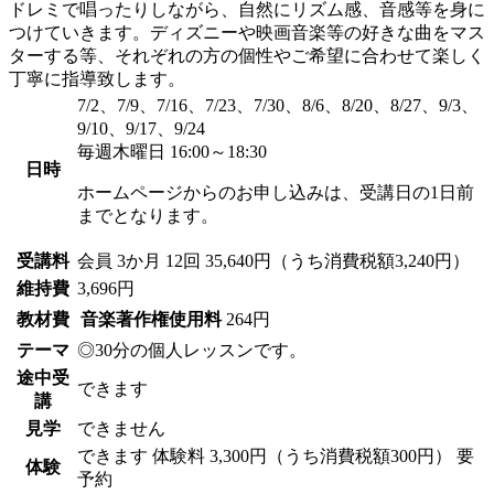
ドレミで唱ったりしながら、自然にリズム感、音感等を身に
つけていきます。ディズニーや映画音楽等の好きな曲をマス
ターする等、それぞれの方の個性やご希望に合わせて楽しく
丁寧に指導致します。
7/2、7/9、7/16、7/23、7/30、8/6、8/20、8/27、9/3、
9/10、9/17、9/24
毎週木曜日 16:00～18:30
日時
ホームページからのお申し込みは、受講日の1日前
までとなります。
受講料
会員
3か月 12回 35,640円（うち消費税額3,240円）
維持費
3,696円
教材費
音楽著作権使用料
264円
テーマ
◎30分の個人レッスンです。
途中受
できます
講
見学
できません
できます
体験料
3,300円（うち消費税額300円）
要
体験
予約