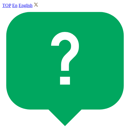
TOP
En
English