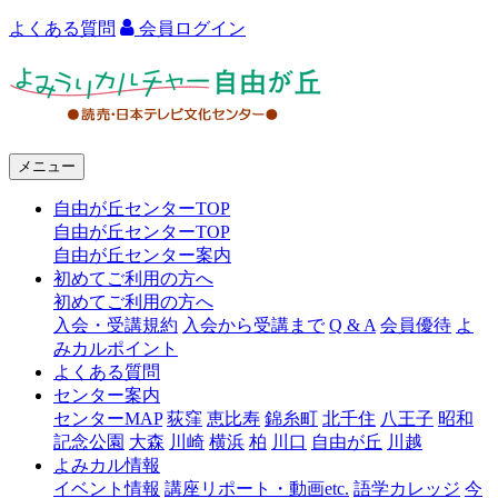
よくある質問
会員ログイン
よ
み
う
メニュー
り
自由が丘センターTOP
カ
自由が丘センターTOP
ル
自由が丘センター案内
初めてご利用の方へ
チ
初めてご利用の方へ
ャ
入会・受講規約
入会から受講まで
Q & A
会員優待
よ
みカルポイント
ー
よくある質問
センター案内
自
センターMAP
荻窪
恵比寿
錦糸町
北千住
八王子
昭和
由
記念公園
大森
川崎
横浜
柏
川口
自由が丘
川越
よみカル情報
が
イベント情報
講座リポート・動画etc.
語学カレッジ
今