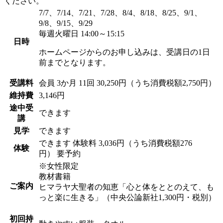
ください。
7/7、7/14、7/21、7/28、8/4、8/18、8/25、9/1、
9/8、9/15、9/29
毎週火曜日 14:00～15:15
日時
ホームページからのお申し込みは、受講日の1日
前までとなります。
受講料
会員
3か月 11回 30,250円（うち消費税額2,750円）
維持費
3,146円
途中受
できます
講
見学
できます
できます
体験料
3,036円（うち消費税額276
体験
円）
要予約
※女性限定
教材書籍
ご案内
ヒマラヤ大聖者の知恵「心と体をととのえて、も
っと楽に生きる」（中央公論新社1,300円・税別）
初回持