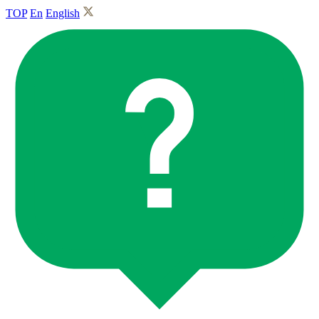
TOP
En
English