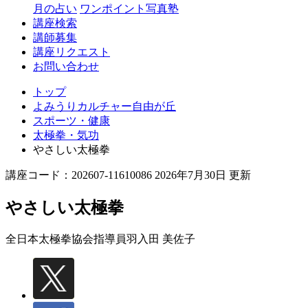
丘
月の占い
ワンポイント写真塾
講座検索
講師募集
講座リクエスト
お問い合わせ
トップ
よみうりカルチャー自由が丘
スポーツ・健康
太極拳・気功
やさしい太極拳
講座コード：202607-11610086 2026年7月30日 更新
やさしい太極拳
全日本太極拳協会指導員
羽入田 美佐子