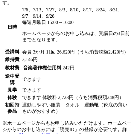
す。
7/6、7/13、7/27、8/3、8/10、8/17、8/24、8/31、
9/7、9/14、9/28
毎週月曜日 15:00～16:00
日時
ホームページからのお申し込みは、受講日の3日前
までとなります。
受講料
会員
3か月 11回 26,620円（うち消費税額2,420円）
維持費
3,146円
教材費
音楽著作権使用料
242円
途中受
できます
講
見学
できます
体験
できます
体験料
2,728円（うち消費税額248円）
初回持
運動しやすい服装 タオル 運動靴（靴底の薄い
参品
ものがおすすめ）
※ホームページからもお申し込みいただけます。ホームペー
ジからのお申し込みには「読売ID」の登録が必要です。詳