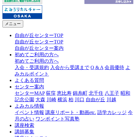
メニュー
自由が丘センターTOP
自由が丘センターTOP
自由が丘センター案内
初めてご利用の方へ
初めてご利用の方へ
入会・受講規約
入会から受講まで
Q & A
会員優待
よ
みカルポイント
よくある質問
センター案内
センターMAP
荻窪
恵比寿
錦糸町
北千住
八王子
昭和
記念公園
大森
川崎
横浜
柏
川口
自由が丘
川越
よみカル情報
イベント情報
講座リポート・動画etc.
語学カレッジ
今
月の占い
ワンポイント写真塾
講座検索
講師募集