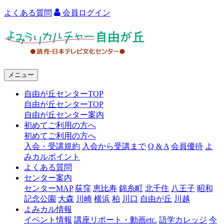
よくある質問
会員ログイン
よ
み
う
メニュー
り
自由が丘センターTOP
カ
自由が丘センターTOP
ル
自由が丘センター案内
初めてご利用の方へ
チ
初めてご利用の方へ
ャ
入会・受講規約
入会から受講まで
Q & A
会員優待
よ
みカルポイント
ー
よくある質問
センター案内
自
センターMAP
荻窪
恵比寿
錦糸町
北千住
八王子
昭和
由
記念公園
大森
川崎
横浜
柏
川口
自由が丘
川越
よみカル情報
が
イベント情報
講座リポート・動画etc.
語学カレッジ
今