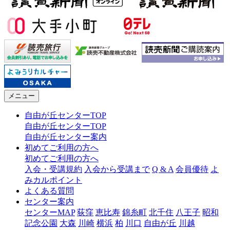
メニュー
自由が丘センターTOP
自由が丘センターTOP
自由が丘センター案内
初めてご利用の方へ
初めてご利用の方へ
入会・受講規約
入会から受講まで
Q & A
会員優待
よ
みカルポイント
よくある質問
センター案内
センターMAP
荻窪
恵比寿
錦糸町
北千住
八王子
昭和
記念公園
大森
川崎
横浜
柏
川口
自由が丘
川越