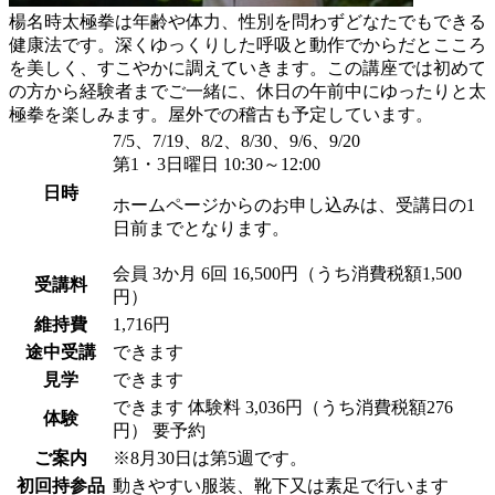
楊名時太極拳は年齢や体力、性別を問わずどなたでもできる
健康法です。深くゆっくりした呼吸と動作でからだとこころ
を美しく、すこやかに調えていきます。この講座では初めて
の方から経験者までご一緒に、休日の午前中にゆったりと太
極拳を楽しみます。屋外での稽古も予定しています。
7/5、7/19、8/2、8/30、9/6、9/20
第1・3日曜日 10:30～12:00
日時
ホームページからのお申し込みは、受講日の1
日前までとなります。
会員
3か月 6回 16,500円（うち消費税額1,500
受講料
円）
維持費
1,716円
途中受講
できます
見学
できます
できます
体験料
3,036円（うち消費税額276
体験
円）
要予約
ご案内
※8月30日は第5週です。
初回持参品
動きやすい服装、靴下又は素足で行います