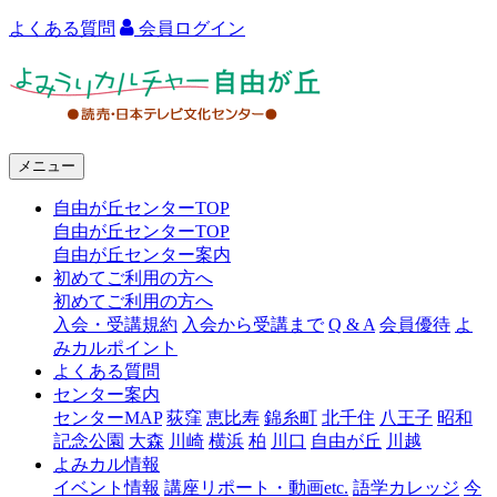
よくある質問
会員ログイン
よ
み
う
メニュー
り
自由が丘センターTOP
カ
自由が丘センターTOP
ル
自由が丘センター案内
初めてご利用の方へ
チ
初めてご利用の方へ
ャ
入会・受講規約
入会から受講まで
Q & A
会員優待
よ
みカルポイント
ー
よくある質問
センター案内
自
センターMAP
荻窪
恵比寿
錦糸町
北千住
八王子
昭和
由
記念公園
大森
川崎
横浜
柏
川口
自由が丘
川越
よみカル情報
が
イベント情報
講座リポート・動画etc.
語学カレッジ
今