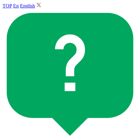
TOP
En
English