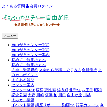
よくある質問
会員ログイン
よ
み
う
メニュー
り
自由が丘センターTOP
カ
自由が丘センターTOP
ル
自由が丘センター案内
初めてご利用の方へ
チ
初めてご利用の方へ
ャ
入会・受講規約
入会から受講まで
Q & A
会員優待
よ
みカルポイント
ー
よくある質問
センター案内
自
センターMAP
荻窪
恵比寿
錦糸町
北千住
八王子
昭和
由
記念公園
大森
川崎
横浜
柏
川口
自由が丘
川越
よみカル情報
が
イベント情報
講座リポート・動画etc.
語学カレッジ
今