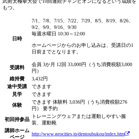
武術太極拳大会で10回連続チャンピオンになるという成績を
もつ。
7/1、7/8、7/15、7/22、7/29、8/5、8/19、8/26、
9/2、9/9、9/16、9/30
毎週水曜日 10:30～12:00
日時
ホームページからのお申し込みは、受講日の1
日前までとなります。
会員
3か月 12回 33,000円（うち消費税額3,000
受講料
円）
維持費
3,432円
途中受講
できます
見学
できます
できます
体験料
3,036円（うち消費税額276
体験
円）
要予約
トレーニングウェアまたは運動しやすい服
初回持参品
装、運動靴
講師ホーム
http://www.geocities.jp/dentoubukou/index.htm
ページ