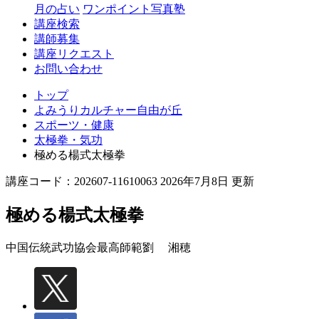
丘
月の占い
ワンポイント写真塾
講座検索
講師募集
講座リクエスト
お問い合わせ
トップ
よみうりカルチャー自由が丘
スポーツ・健康
太極拳・気功
極める楊式太極拳
講座コード：202607-11610063 2026年7月8日 更新
極める楊式太極拳
中国伝統武功協会最高師範
劉 湘穂