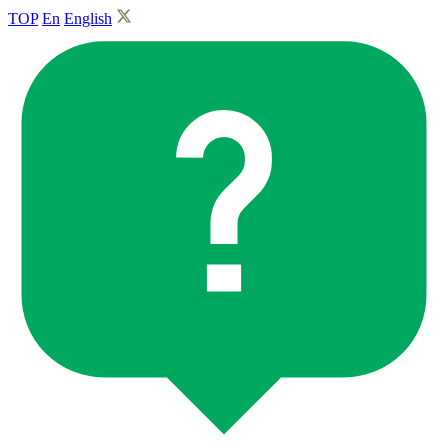
TOP
En
English