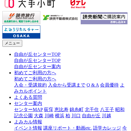
メニュー
自由が丘センターTOP
自由が丘センターTOP
自由が丘センター案内
初めてご利用の方へ
初めてご利用の方へ
入会・受講規約
入会から受講まで
Q & A
会員優待
よ
みカルポイント
よくある質問
センター案内
センターMAP
荻窪
恵比寿
錦糸町
北千住
八王子
昭和
記念公園
大森
川崎
横浜
柏
川口
自由が丘
川越
よみカル情報
イベント情報
講座リポート・動画etc.
語学カレッジ
今