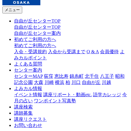
メニュー
自由が丘センターTOP
自由が丘センターTOP
自由が丘センター案内
初めてご利用の方へ
初めてご利用の方へ
入会・受講規約
入会から受講まで
Q & A
会員優待
よ
みカルポイント
よくある質問
センター案内
センターMAP
荻窪
恵比寿
錦糸町
北千住
八王子
昭和
記念公園
大森
川崎
横浜
柏
川口
自由が丘
川越
よみカル情報
イベント情報
講座リポート・動画etc.
語学カレッジ
今
月の占い
ワンポイント写真塾
講座検索
講師募集
講座リクエスト
お問い合わせ