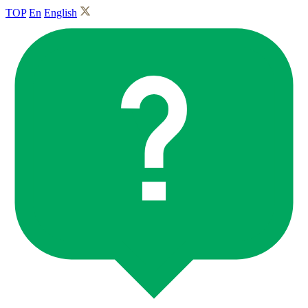
TOP
En
English