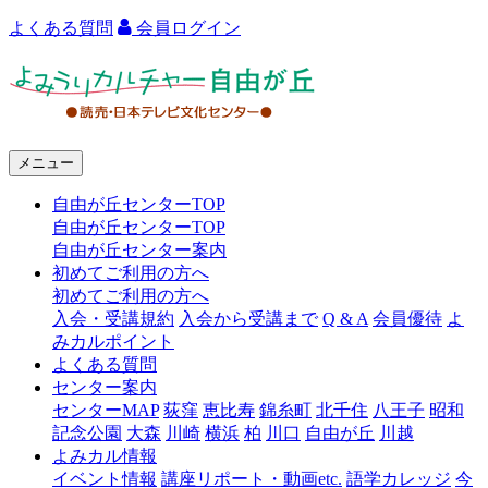
よくある質問
会員ログイン
よ
み
う
メニュー
り
自由が丘センターTOP
カ
自由が丘センターTOP
ル
自由が丘センター案内
初めてご利用の方へ
チ
初めてご利用の方へ
ャ
入会・受講規約
入会から受講まで
Q & A
会員優待
よ
みカルポイント
ー
よくある質問
センター案内
自
センターMAP
荻窪
恵比寿
錦糸町
北千住
八王子
昭和
由
記念公園
大森
川崎
横浜
柏
川口
自由が丘
川越
よみカル情報
が
イベント情報
講座リポート・動画etc.
語学カレッジ
今