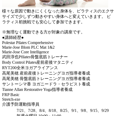
様々な原因で動きにくくなった身体を、ピラティスのエクサ
サイズで少しずつ動きやすい身体へと変えていきます。 ピ
ラティス初挑戦でも安心して参加できます。
※無理なく運動できる方が対象の講座です。
●講師経歴●
Polestar Pilates Comprehensive
Marie-Jose Blom PLC Mat 1&2
Marie-Jose Core Intelligence
武田淳也Pfilates骨盤底筋トレーナー
Body Control Pilates産前産後マタニティ
RYT200全米ヨガアライアンス
高尾美穂 産前産後トレーニングヨガ指導者養成
高尾美穂 骨盤底筋トレーニングヨガ指導者養成
サントーシマ香 ヨガニードラ・セラピスト養成
Tianne Allan Restorative Yoga指導者養成
FRP Basic
Stretch-eze
介護予防運動指導員
7/21、7/28、8/4、8/18、8/25、9/1、9/8、9/15、9/29
毎週火曜日 10:00～11:00