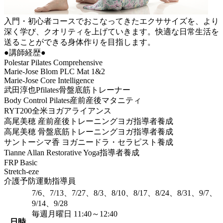
入門・初心者コースでおこなってきたエクササイズを、より
深く学び、クオリティを上げていきます。快適な日常生活を
送ることができる身体作りを目指します。
●講師経歴●
Polestar Pilates Comprehensive
Marie-Jose Blom PLC Mat 1&2
Marie-Jose Core Intelligence
武田淳也Pfilates骨盤底筋トレーナー
Body Control Pilates産前産後マタニティ
RYT200全米ヨガアライアンス
高尾美穂 産前産後トレーニングヨガ指導者養成
高尾美穂 骨盤底筋トレーニングヨガ指導者養成
サントーシマ香 ヨガニードラ・セラピスト養成
Tianne Allan Restorative Yoga指導者養成
FRP Basic
Stretch-eze
介護予防運動指導員
7/6、7/13、7/27、8/3、8/10、8/17、8/24、8/31、9/7、
9/14、9/28
毎週月曜日 11:40～12:40
日時