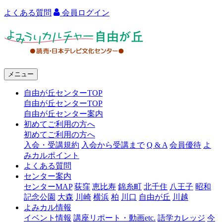
よくある質問
会員ログイン
よ
み
う
メニュー
り
自由が丘センターTOP
カ
自由が丘センターTOP
ル
自由が丘センター案内
初めてご利用の方へ
チ
初めてご利用の方へ
ャ
入会・受講規約
入会から受講まで
Q & A
会員優待
よ
みカルポイント
ー
よくある質問
センター案内
自
センターMAP
荻窪
恵比寿
錦糸町
北千住
八王子
昭和
由
記念公園
大森
川崎
横浜
柏
川口
自由が丘
川越
よみカル情報
が
イベント情報
講座リポート・動画etc.
語学カレッジ
今