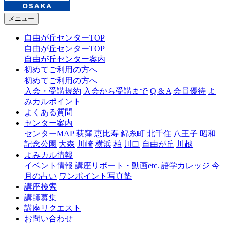
メニュー
自由が丘センターTOP
自由が丘センターTOP
自由が丘センター案内
初めてご利用の方へ
初めてご利用の方へ
入会・受講規約
入会から受講まで
Q & A
会員優待
よ
みカルポイント
よくある質問
センター案内
センターMAP
荻窪
恵比寿
錦糸町
北千住
八王子
昭和
記念公園
大森
川崎
横浜
柏
川口
自由が丘
川越
よみカル情報
イベント情報
講座リポート・動画etc.
語学カレッジ
今
月の占い
ワンポイント写真塾
講座検索
講師募集
講座リクエスト
お問い合わせ