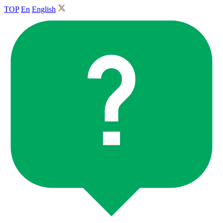
TOP
En
English