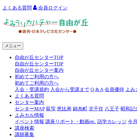
よくある質問
会員ログイン
よ
み
う
メニュー
り
自由が丘センターTOP
カ
自由が丘センターTOP
ル
自由が丘センター案内
初めてご利用の方へ
チ
初めてご利用の方へ
ャ
入会・受講規約
入会から受講まで
Q & A
会員優待
よみ
よくある質問
ー
センター案内
センターMAP
荻窪
恵比寿
錦糸町
北千住
八王子
昭和記
自
よみカル情報
由
イベント情報
講座リポート・動画etc.
語学カレッジ
今
講座検索
が
講師募集