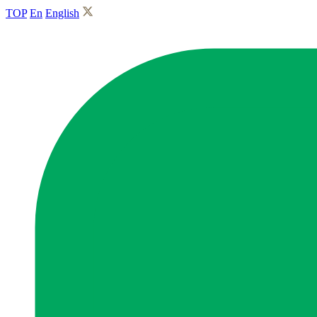
TOP
En
English