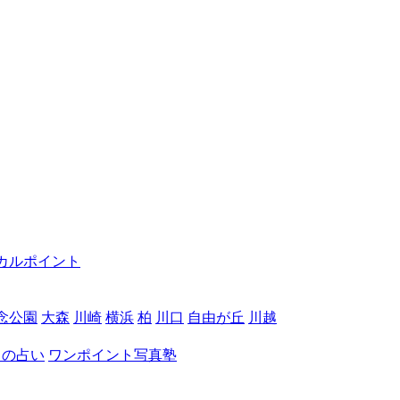
カルポイント
念公園
大森
川崎
横浜
柏
川口
自由が丘
川越
月の占い
ワンポイント写真塾