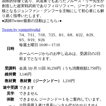
国際的俳優であり、武道家でもあったブルース・リー先生が
創造した超実戦武術でありフィロソフィー。ジークンドーの
核となるジュンファン・グンフーを主軸にして初心者にも解
り易く指導いたします。
●講師Twitter/最新の活動はこちら↓●
Tweets by yomiurijiyujkd
7/4、7/11、7/18、7/25、8/1、8/8、8/22、8/29、
9/5、9/19、9/26
毎週土曜日 16:00～17:10
日時
ホームページからのお申し込みは、受講日の2日
前までとなります。
受講料
会員
3か月 11回 30,250円（うち消費税額2,750円）
維持費
3,146円
教材費
教材費（ジークンドー）
1,210円
途中受講
できます
見学
できません
体験
できません
ジークンドー１をご案内しています。
※防具購入者は道具レンタル代がかかりません。