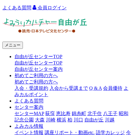
よくある質問
会員ログイン
よ
み
う
メニュー
り
自由が丘センターTOP
カ
自由が丘センターTOP
ル
自由が丘センター案内
初めてご利用の方へ
チ
初めてご利用の方へ
ャ
入会・受講規約
入会から受講まで
Q & A
会員優待
よ
みカルポイント
ー
よくある質問
センター案内
自
センターMAP
荻窪
恵比寿
錦糸町
北千住
八王子
昭和
由
記念公園
大森
川崎
横浜
柏
川口
自由が丘
川越
よみカル情報
が
イベント情報
講座リポート・動画etc.
語学カレッジ
今