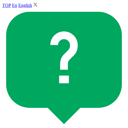
TOP
En
English