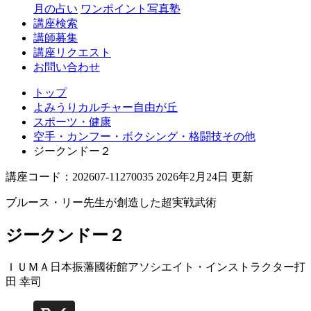
丘
月の占い
ワンポイント写真塾
講座検索
講師募集
講座リクエスト
お問い合わせ
トップ
よみうりカルチャー自由が丘
スポーツ・健康
空手・カンフー・ボクシング・格闘技その他
ジークンドー２
講座コード：202607-11270035 2026年2月24日 更新
ブルース・リー先生が創造した超実戦武術
ジークンドー２
ＩＵＭＡ日本振藩國術館アソシエイト・インストラクター
打
田 幸司