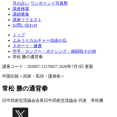
丘
月の占い
ワンポイント写真塾
講座検索
講師募集
講座リクエスト
お問い合わせ
トップ
よみうりカルチャー自由が丘
スポーツ・健康
空手・カンフー・ボクシング・格闘技その他
常松 勝の通背拳
講座コード：202607-11270027 2026年7月3日 更新
中国伝統＜武術・気功・護身術＞
常松 勝の通背拳
日中武術交流協会会長
日中武術交流協会 代表 常松勝