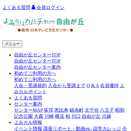
よくある質問
会員ログイン
よ
み
う
メニュー
り
自由が丘センターTOP
カ
自由が丘センターTOP
ル
自由が丘センター案内
初めてご利用の方へ
チ
初めてご利用の方へ
ャ
入会・受講規約
入会から受講まで
Q & A
会員優待
よ
みカルポイント
ー
よくある質問
センター案内
自
センターMAP
荻窪
恵比寿
錦糸町
北千住
八王子
昭和
由
記念公園
大森
川崎
横浜
柏
川口
自由が丘
川越
よみカル情報
が
イベント情報
講座リポート・動画etc.
語学カレッジ
今