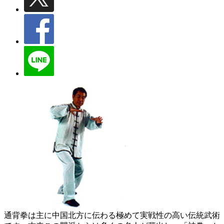
通背拳は主に中国北方に伝わる極めて実戦性の高い伝統武術