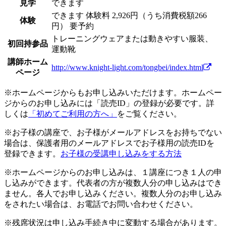
見学
できます
できます
体験料
2,926円（うち消費税額266
体験
円）
要予約
トレーニングウェアまたは動きやすい服装、
初回持参品
運動靴
講師ホーム
http://www.knight-light.com/tongbei/index.html
ページ
※ホームページからもお申し込みいただけます。ホームペー
ジからのお申し込みには「読売ID」の登録が必要です。詳
しくは
「初めてご利用の方へ」
をご覧ください。
※お子様の講座で、お子様がメールアドレスをお持ちでない
場合は、保護者用のメールアドレスでお子様用の読売IDを
登録できます。
お子様の受講申し込みをする方法
※ホームページからのお申し込みは、１講座につき１人の申
し込みができます。代表者の方が複数人分の申し込みはでき
ません。各人でお申し込みください。複数人分のお申し込み
をされたい場合は、お電話でお問い合わせください。
※残席状況は申し込み手続き中に変動する場合があります。