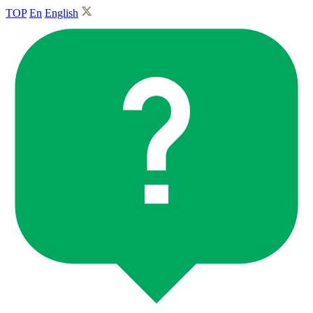
TOP
En
English