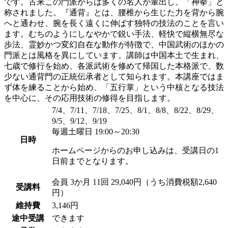
です。古来この門派からは多くの名人が輩出し、「神拳」と
称されました。『通背』とは、腰椎から生じた力を背から腕
へと通わせ、腕を長く遠くに伸ばす独特の技法のことを言い
ます。むちのようにしなやかで鋭い手法、軽快で縦横無尽な
歩法、霊妙かつ変幻自在な動作が特徴で、中国武術のほかの
門派とは風格を異にしています。講師は中国本土で生まれ、
七歳で修行を始め、各派武術を修めて帰国した本格派で、数
少ない通背門の正統伝承者として知られます。本講座ではま
ず体を練ることから始め、「五行掌」という中核となる技法
を中心に、その応用技術の修得を目指します。
7/4、7/11、7/18、7/25、8/1、8/8、8/22、8/29、
9/5、9/12、9/19
毎週土曜日 19:00～20:30
日時
ホームページからのお申し込みは、受講日の1
日前までとなります。
会員
3か月 11回 29,040円（うち消費税額2,640
受講料
円）
維持費
3,146円
途中受講
できます