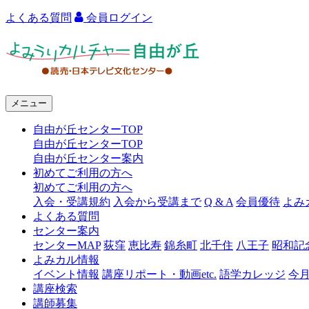
よくある質問
会員ログイン
よ
み
う
メニュー
り
自由が丘センターTOP
カ
自由が丘センターTOP
ル
自由が丘センター案内
初めてご利用の方へ
チ
初めてご利用の方へ
ャ
入会・受講規約
入会から受講まで
Q & A
会員優待
よみ
よくある質問
ー
センター案内
センターMAP
荻窪
恵比寿
錦糸町
北千住
八王子
昭和記
自
よみカル情報
由
イベント情報
講座リポート・動画etc.
語学カレッジ
今
講座検索
が
講師募集