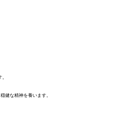
す。
る穏健な精神を養います。