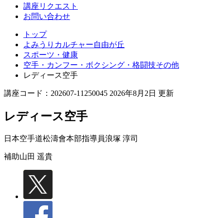
丘
講座リクエスト
お問い合わせ
トップ
よみうりカルチャー自由が丘
スポーツ・健康
空手・カンフー・ボクシング・格闘技その他
レディース空手
講座コード：202607-11250045 2026年8月2日 更新
レディース空手
日本空手道松濤會本部指導員
浪塚 淳司
補助
山田 遥貴