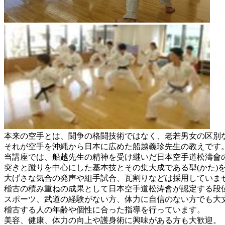
本来の空手とは、闘争の格闘技術ではなく、老若男女の区別
それが空手を沖縄から日本に広めた船越義珍先生の教えです
当講座では、船越先生の精神を受け継いだ日本空手道松濤會
突きと蹴りを中心にした基本技とその集大成である型(かた)
大げさな気合の発声や組手試合、瓦割りなどは採用していま
稽古の積み重ねの成果として日本空手道松涛會が認定する段
スポーツ、武道の経験がない方、体力に自信のない方でも大
稽古する人の年齢や個性に合った指導を行っています。
美容、健康、体力の向上や護身術に興味がある方も大歓迎。