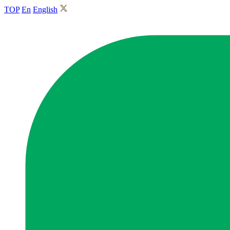
TOP
En
English