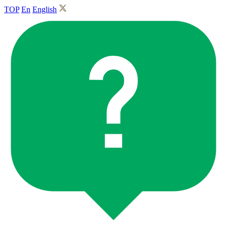
TOP
En
English