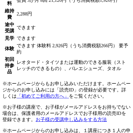
会員
3か月 8回 21,120円（うち消費税額1,920円）
料
維持
2,288円
費
途中
できます
受講
見学
できます
できます
体験料
2,926円（うち消費税額266円）
要予
体験
約
初回
レオタード・タイツまたは運動のできる服装（スト
持参
レッチのできるもの）、バレエシューズ、タオル
品
※ホームページからもお申し込みいただけます。ホームペー
ジからのお申し込みには「読売ID」の登録が必要です。詳
しくは
「初めてご利用の方へ」
をご覧ください。
※お子様の講座で、お子様がメールアドレスをお持ちでない
場合は、保護者用のメールアドレスでお子様用の読売IDを
登録できます。
お子様の受講申し込みをする方法
※ホームページからのお申し込みは、１講座につき１人の申