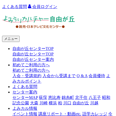
よくある質問
会員ログイン
よ
み
う
メニュー
り
自由が丘センターTOP
カ
自由が丘センターTOP
ル
自由が丘センター案内
初めてご利用の方へ
チ
初めてご利用の方へ
ャ
入会・受講規約
入会から受講まで
Q & A
会員優待
よ
みカルポイント
ー
よくある質問
センター案内
自
センターMAP
荻窪
恵比寿
錦糸町
北千住
八王子
昭和
由
記念公園
大森
川崎
横浜
柏
川口
自由が丘
川越
よみカル情報
が
イベント情報
講座リポート・動画etc.
語学カレッジ
今