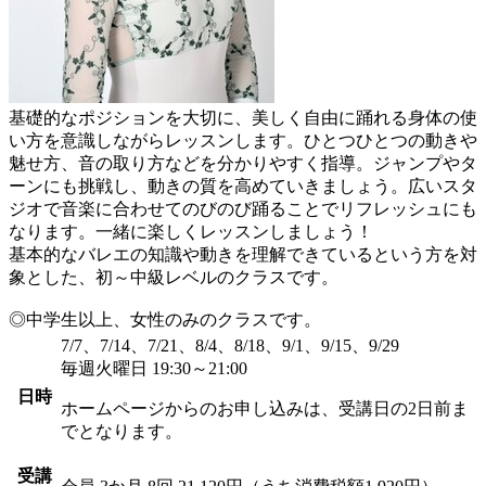
基礎的なポジションを大切に、美しく自由に踊れる身体の使
い方を意識しながらレッスンします。ひとつひとつの動きや
魅せ方、音の取り方などを分かりやすく指導。ジャンプやタ
ーンにも挑戦し、動きの質を高めていきましょう。広いスタ
ジオで音楽に合わせてのびのび踊ることでリフレッシュにも
なります。一緒に楽しくレッスンしましょう！
基本的なバレエの知識や動きを理解できているという方を対
象とした、初～中級レベルのクラスです。
◎中学生以上、女性のみのクラスです。
7/7、7/14、7/21、8/4、8/18、9/1、9/15、9/29
毎週火曜日 19:30～21:00
日時
ホームページからのお申し込みは、受講日の2日前ま
でとなります。
受講