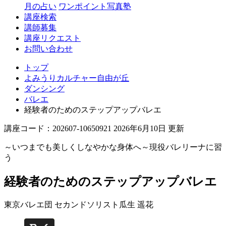
丘
月の占い
ワンポイント写真塾
講座検索
講師募集
講座リクエスト
お問い合わせ
トップ
よみうりカルチャー自由が丘
ダンシング
バレエ
経験者のためのステップアップバレエ
講座コード：202607-10650921 2026年6月10日 更新
～いつまでも美しくしなやかな身体へ～現役バレリーナに習
う
経験者のためのステップアップバレエ
東京バレエ団 セカンドソリスト
瓜生 遥花