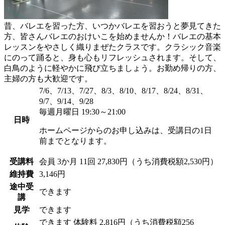
昔、バレエを習った方、いつかバレエを習おうと夢見てきた
方、皆さんバレエのおけいこを始めませんか！バレエの基本
レッスンをやさしく織りまぜたクラスです。クラシック音楽
にのって踊ると、身も心もリフレッシュされます。そして、
白鳥のように軽やかに飛び立ちましょう。お勤め帰りの方、
主婦の方も大歓迎です。
7/6、7/13、7/27、8/3、8/10、8/17、8/24、8/31、
9/7、9/14、9/28
毎週月曜日 19:30～21:00
日時
ホームページからのお申し込みは、受講日の1日
前までとなります。
受講料
会員
3か月 11回 27,830円（うち消費税額2,530円）
維持費
3,146円
途中受
できます
講
見学
できます
できます
体験料
2,816円（うち消費税額256