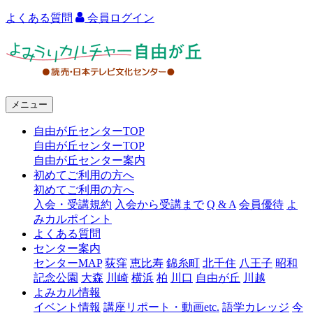
よくある質問
会員ログイン
よ
み
う
メニュー
り
自由が丘センターTOP
カ
自由が丘センターTOP
ル
自由が丘センター案内
初めてご利用の方へ
チ
初めてご利用の方へ
ャ
入会・受講規約
入会から受講まで
Q & A
会員優待
よ
みカルポイント
ー
よくある質問
センター案内
自
センターMAP
荻窪
恵比寿
錦糸町
北千住
八王子
昭和
由
記念公園
大森
川崎
横浜
柏
川口
自由が丘
川越
よみカル情報
が
イベント情報
講座リポート・動画etc.
語学カレッジ
今