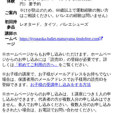
体験
円）
要予約
※けが防止のため、60歳以上で運動経験の無い方
ご案内
はご相談ください。(バレエの経験は問いません）
初回持
レオタード、タイツ、バレエシューズ
参品
講師ホ
ームペ
https://jiyugaoka-ballet-matsuyama.jimdofree.com
ージ
※ホームページからもお申し込みいただけます。ホームペー
ジからのお申し込みには「読売ID」の登録が必要です。詳
しくは
「初めてご利用の方へ」
をご覧ください。
※お子様の講座で、お子様がメールアドレスをお持ちでない
場合は、保護者用のメールアドレスでお子様用の読売IDを
登録できます。
お子様の受講申し込みをする方法
※ホームページからのお申し込みは、１講座につき１人の申
し込みができます。代表者の方が複数人分の申し込みはでき
ません。各人でお申し込みください。複数人分のお申し込み
をされたい場合は、お電話でお問い合わせください。