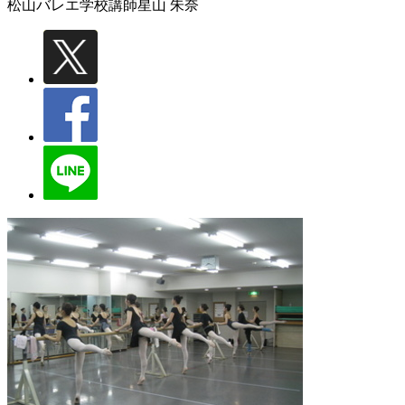
松山バレエ学校講師
星山 朱奈