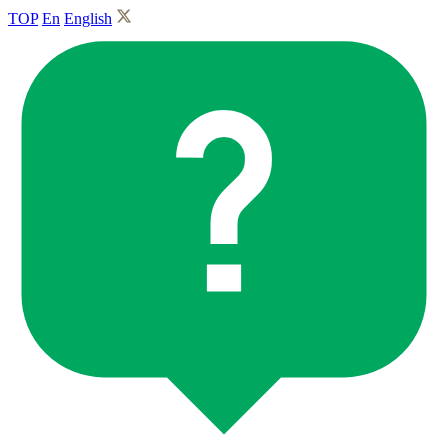
TOP
En
English