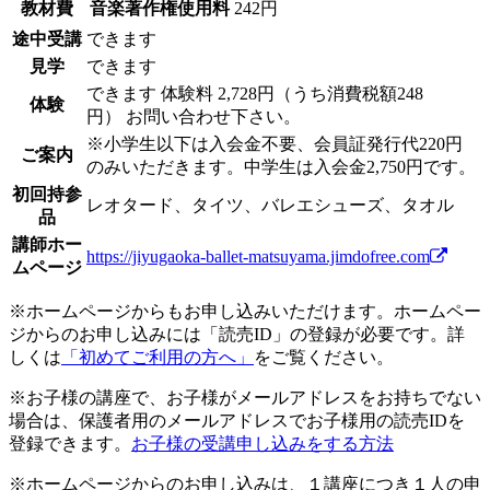
教材費
音楽著作権使用料
242円
途中受講
できます
見学
できます
できます
体験料
2,728円（うち消費税額248
体験
円）
お問い合わせ下さい。
※小学生以下は入会金不要、会員証発行代220円
ご案内
のみいただきます。中学生は入会金2,750円です。
初回持参
レオタード、タイツ、バレエシューズ、タオル
品
講師ホー
https://jiyugaoka-ballet-matsuyama.jimdofree.com
ムページ
※ホームページからもお申し込みいただけます。ホームペー
ジからのお申し込みには「読売ID」の登録が必要です。詳
しくは
「初めてご利用の方へ」
をご覧ください。
※お子様の講座で、お子様がメールアドレスをお持ちでない
場合は、保護者用のメールアドレスでお子様用の読売IDを
登録できます。
お子様の受講申し込みをする方法
※ホームページからのお申し込みは、１講座につき１人の申