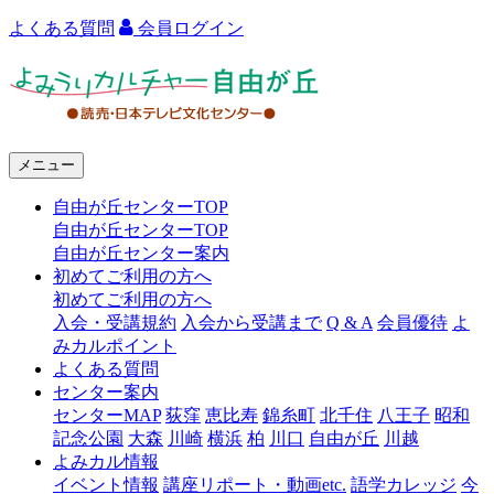
よくある質問
会員ログイン
よ
み
う
メニュー
り
自由が丘センターTOP
カ
自由が丘センターTOP
ル
自由が丘センター案内
初めてご利用の方へ
チ
初めてご利用の方へ
ャ
入会・受講規約
入会から受講まで
Q & A
会員優待
よ
みカルポイント
ー
よくある質問
センター案内
自
センターMAP
荻窪
恵比寿
錦糸町
北千住
八王子
昭和
由
記念公園
大森
川崎
横浜
柏
川口
自由が丘
川越
よみカル情報
が
イベント情報
講座リポート・動画etc.
語学カレッジ
今