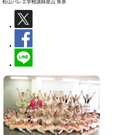
松山バレエ学校講師
星山 朱奈