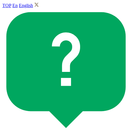
TOP
En
English