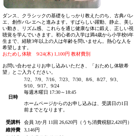
ダンス、クラシックの基礎をしっかり教えたのち、古典バレ
エ、創作バレエへと進みます。すばらしい躍動、静止、美し
い動き、リズム感、これらを通じ健康な体に鍛え、正しい視
聴覚を学んでいきます。初心者の入学は満4歳から小学校6年
生まで、経験3年以上の人は年齢を問いません。熱心な人を
希望します。
おためし体験 9/24(木) 1,100円 教材費別
お問い合わせよりお申し込みいただき、「おためし体験希
望」とご入力ください。
7/2、7/9、7/16、7/23、7/30、8/6、8/27、9/3、
9/10、9/17、9/24
毎週木曜日 17:30～18:45
日時
ホームページからのお申し込みは、受講日の1日
前までとなります。
受講料
会員
3か月 11回 26,620円（うち消費税額2,420円）
維持費
3,146円