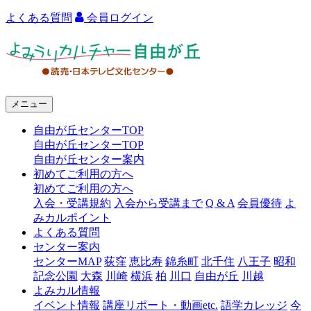
よくある質問
会員ログイン
よ
み
う
メニュー
り
自由が丘センターTOP
カ
自由が丘センターTOP
ル
自由が丘センター案内
初めてご利用の方へ
チ
初めてご利用の方へ
ャ
入会・受講規約
入会から受講まで
Q & A
会員優待
よ
みカルポイント
ー
よくある質問
センター案内
自
センターMAP
荻窪
恵比寿
錦糸町
北千住
八王子
昭和
由
記念公園
大森
川崎
横浜
柏
川口
自由が丘
川越
よみカル情報
が
イベント情報
講座リポート・動画etc.
語学カレッジ
今