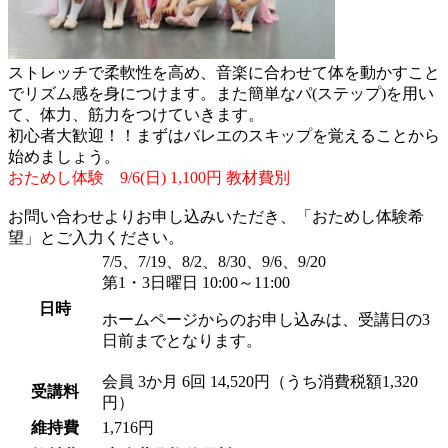
ストレッチで柔軟性を高め、音楽に合わせて体を動かすこと
でリズム感を身につけます。また簡単なパ(ステップ)を用い
て、体力、筋力をつけていきます。
初心者大歓迎！！まずはバレエのスキップを覚えることから
始めましょう。
おためし体験 9/6(日) 1,100円 教材費別
お問い合わせよりお申し込みいただき、「おためし体験希
望」とご入力ください。
7/5、7/19、8/2、8/30、9/6、9/20
第1・3日曜日 10:00～11:00
日時
ホームページからのお申し込みは、受講日の3
日前までとなります。
会員
3か月 6回 14,520円（うち消費税額1,320
受講料
円）
維持費
1,716円