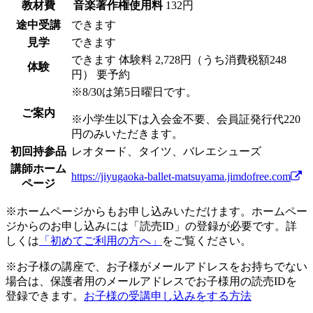
教材費
音楽著作権使用料
132円
途中受講
できます
見学
できます
できます
体験料
2,728円（うち消費税額248
体験
円）
要予約
※8/30は第5日曜日です。
ご案内
※小学生以下は入会金不要、会員証発行代220
円のみいただきます。
初回持参品
レオタード、タイツ、バレエシューズ
講師ホーム
https://jiyugaoka-ballet-matsuyama.jimdofree.com
ページ
※ホームページからもお申し込みいただけます。ホームペー
ジからのお申し込みには「読売ID」の登録が必要です。詳
しくは
「初めてご利用の方へ」
をご覧ください。
※お子様の講座で、お子様がメールアドレスをお持ちでない
場合は、保護者用のメールアドレスでお子様用の読売IDを
登録できます。
お子様の受講申し込みをする方法