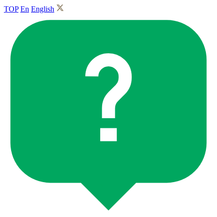
TOP
En
English