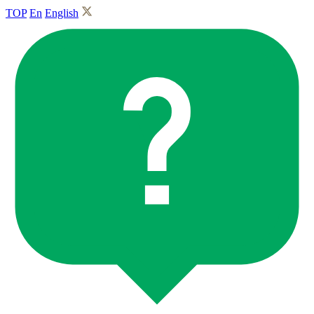
TOP
En
English