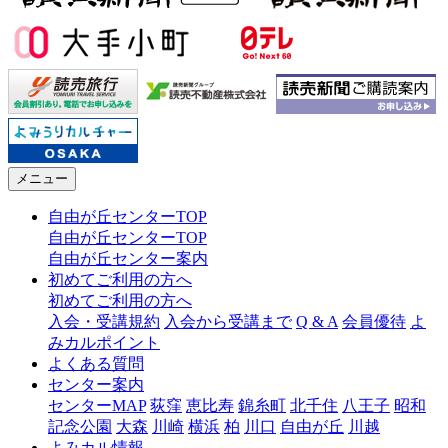
メニュー
自由が丘センターTOP
自由が丘センターTOP
自由が丘センター案内
初めてご利用の方へ
初めてご利用の方へ
入会・受講規約
入会から受講まで
Q & A
会員優待
よ
みカルポイント
よくある質問
センター案内
センターMAP
荻窪
恵比寿
錦糸町
北千住
八王子
昭和
記念公園
大森
川崎
横浜
柏
川口
自由が丘
川越
よみカル情報