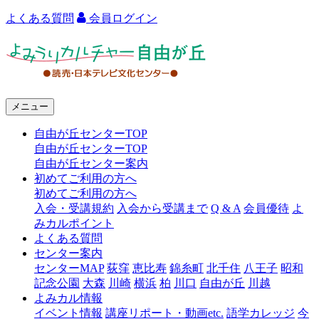
よくある質問
会員ログイン
よ
み
う
メニュー
り
自由が丘センターTOP
カ
自由が丘センターTOP
ル
自由が丘センター案内
初めてご利用の方へ
チ
初めてご利用の方へ
ャ
入会・受講規約
入会から受講まで
Q & A
会員優待
よ
みカルポイント
ー
よくある質問
センター案内
自
センターMAP
荻窪
恵比寿
錦糸町
北千住
八王子
昭和
由
記念公園
大森
川崎
横浜
柏
川口
自由が丘
川越
よみカル情報
が
イベント情報
講座リポート・動画etc.
語学カレッジ
今