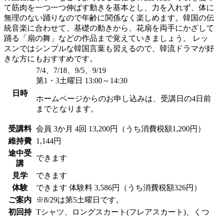
て筋肉を一つ一つ伸ばす動きを基本とし、力を入れず、体に
無理のない踊りなので年齢に関係なく楽しめます。韓国の伝
統音楽に合わせて、基礎の動きから、花扇を両手にかざして
踊る「扇の舞」などの作品まで覚えていきましょう。 レッ
スンではシンプルな韓国言葉も習えるので、韓流ドラマが好
きな方にもおすすめです。
7/4、7/18、9/5、9/19
第1・3土曜日 13:00～14:30
日時
ホームページからのお申し込みは、受講日の4日前
までとなります。
受講料
会員
3か月 4回 13,200円（うち消費税額1,200円）
維持費
1,144円
途中受
できます
講
見学
できます
体験
できます
体験料
3,586円（うち消費税額326円）
ご案内
※8/29は第5土曜日です。
初回持
Tシャツ、ロングスカート(フレアスカート)、くつ