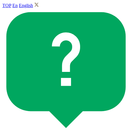
TOP
En
English