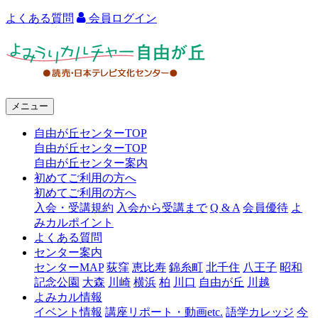
よくある質問
会員ログイン
よ
み
う
メニュー
り
自由が丘センターTOP
カ
自由が丘センターTOP
ル
自由が丘センター案内
初めてご利用の方へ
チ
初めてご利用の方へ
ャ
入会・受講規約
入会から受講まで
Q & A
会員優待
よ
みカルポイント
ー
よくある質問
センター案内
自
センターMAP
荻窪
恵比寿
錦糸町
北千住
八王子
昭和
由
記念公園
大森
川崎
横浜
柏
川口
自由が丘
川越
よみカル情報
が
イベント情報
講座リポート・動画etc.
語学カレッジ
今