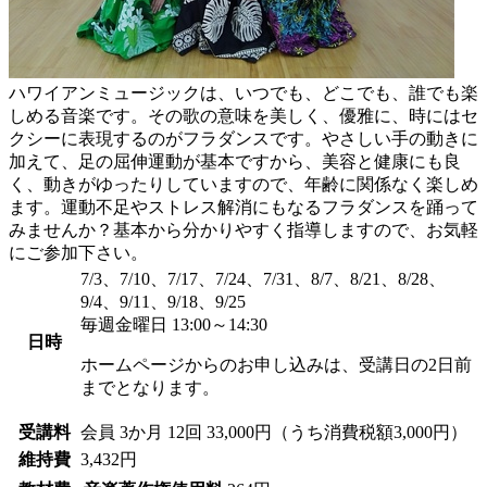
ハワイアンミュージックは、いつでも、どこでも、誰でも楽
しめる音楽です。その歌の意味を美しく、優雅に、時にはセ
クシーに表現するのがフラダンスです。やさしい手の動きに
加えて、足の屈伸運動が基本ですから、美容と健康にも良
く、動きがゆったりしていますので、年齢に関係なく楽しめ
ます。運動不足やストレス解消にもなるフラダンスを踊って
みませんか？基本から分かりやすく指導しますので、お気軽
にご参加下さい。
7/3、7/10、7/17、7/24、7/31、8/7、8/21、8/28、
9/4、9/11、9/18、9/25
毎週金曜日 13:00～14:30
日時
ホームページからのお申し込みは、受講日の2日前
までとなります。
受講料
会員
3か月 12回 33,000円（うち消費税額3,000円）
維持費
3,432円