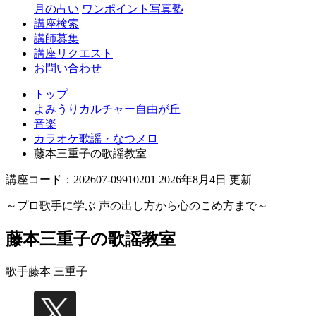
丘
月の占い
ワンポイント写真塾
講座検索
講師募集
講座リクエスト
お問い合わせ
トップ
よみうりカルチャー自由が丘
音楽
カラオケ歌謡・なつメロ
藤本三重子の歌謡教室
講座コード：202607-09910201 2026年8月4日 更新
～プロ歌手に学ぶ 声の出し方から心のこめ方まで～
藤本三重子の歌謡教室
歌手
藤本 三重子