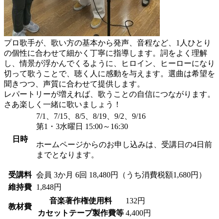
プロ歌手が、歌い方の基本から発声、音程など、1人ひとり
の個性に合わせて細かく丁寧に指導します。詞をよく理解
し、情景が浮かんでくるように、ヒロイン、ヒーローになり
切って歌うことで、聴く人に感動を与えます。選曲は希望を
聞きつつ、声質に合わせて提供します。
レパートリーが増えれば、歌うことの自信につながります。
さあ楽しく一緒に歌いましょう！
7/1、7/15、8/5、8/19、9/2、9/16
第1・3水曜日 15:00～16:30
日時
ホームページからのお申し込みは、受講日の4日前
までとなります。
受講料
会員
3か月 6回 18,480円（うち消費税額1,680円）
維持費
1,848円
音楽著作権使用料
132円
教材費
カセットテープ製作費等
4,400円