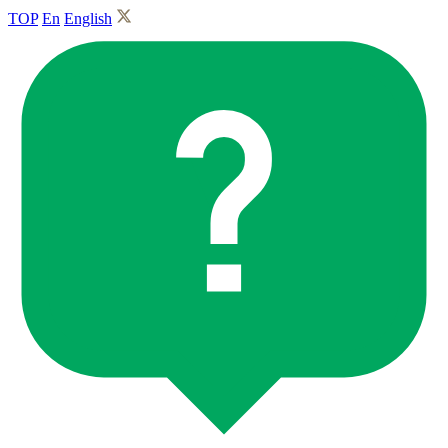
TOP
En
English