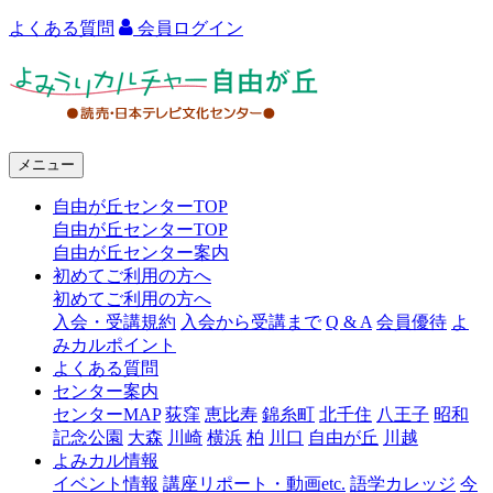
よくある質問
会員ログイン
よ
み
う
メニュー
り
自由が丘センターTOP
カ
自由が丘センターTOP
ル
自由が丘センター案内
初めてご利用の方へ
チ
初めてご利用の方へ
ャ
入会・受講規約
入会から受講まで
Q & A
会員優待
よ
みカルポイント
ー
よくある質問
センター案内
自
センターMAP
荻窪
恵比寿
錦糸町
北千住
八王子
昭和
由
記念公園
大森
川崎
横浜
柏
川口
自由が丘
川越
よみカル情報
が
イベント情報
講座リポート・動画etc.
語学カレッジ
今