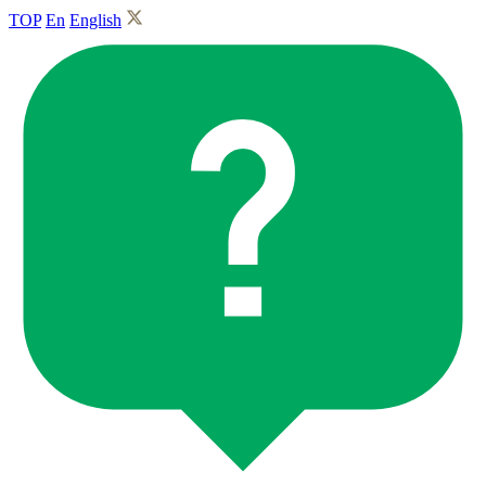
TOP
En
English