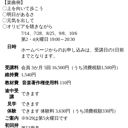
【楽曲例】
〇上を向いて歩こう
〇明日があるさ
〇元気を出して
〇オリビアを聴きながら
7/14、7/28、8/25、9/8、10/6
第2・4火曜日 19:00～20:30
日時
ホームページからのお申し込みは、受講日の1日前
までとなります。
受講料
会員
3か月 5回 16,500円（うち消費税額1,500円）
維持費
1,540円
教材費
音楽著作権使用料
110円
途中受
できます
講
見学
できます
体験
できます
体験料
3,630円（うち消費税額330円）
ご案内
※9/29は第5火曜日です
初回持