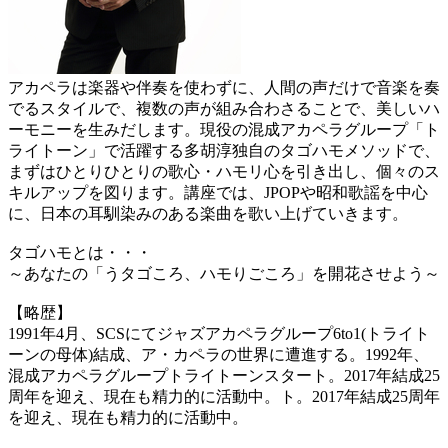
アカペラは楽器や伴奏を使わずに、人間の声だけで音楽を奏
でるスタイルで、複数の声が組み合わさることで、美しいハ
ーモニーを生みだします。現役の混成アカペラグループ「ト
ライトーン」で活躍する多胡淳独自のタゴハモメソッドで、
まずはひとりひとりの歌心・ハモリ心を引き出し、個々のス
キルアップを図ります。講座では、JPOPや昭和歌謡を中心
に、日本の耳馴染みのある楽曲を歌い上げていきます。
タゴハモとは・・・
～あなたの「うタゴころ、ハモりごころ」を開花させよう～
【略歴】
1991年4月、SCSにてジャズアカペラグループ6to1(トライト
ーンの母体)結成、ア・カペラの世界に遭進する。1992年、
混成アカペラグループトライトーンスタート。2017年結成25
周年を迎え、現在も精力的に活動中。ト。2017年結成25周年
を迎え、現在も精力的に活動中。