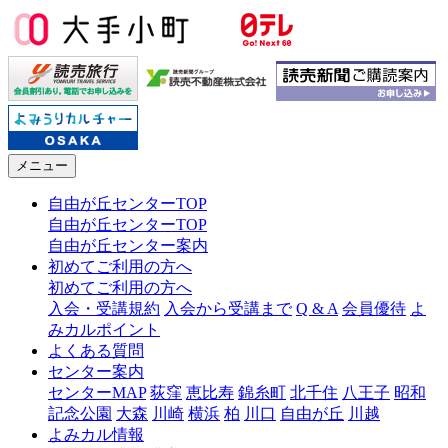
メニュー
自由が丘センターTOP
自由が丘センターTOP
自由が丘センター案内
初めてご利用の方へ
初めてご利用の方へ
入会・受講規約
入会から受講まで
Q & A
会員優待
よ
みカルポイント
よくある質問
センター案内
センターMAP
荻窪
恵比寿
錦糸町
北千住
八王子
昭和
記念公園
大森
川崎
横浜
柏
川口
自由が丘
川越
よみカル情報