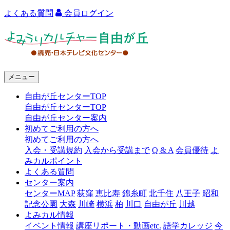
よくある質問
会員ログイン
よ
み
う
メニュー
り
自由が丘センターTOP
カ
自由が丘センターTOP
ル
自由が丘センター案内
初めてご利用の方へ
チ
初めてご利用の方へ
ャ
入会・受講規約
入会から受講まで
Q & A
会員優待
よ
みカルポイント
ー
よくある質問
センター案内
自
センターMAP
荻窪
恵比寿
錦糸町
北千住
八王子
昭和
由
記念公園
大森
川崎
横浜
柏
川口
自由が丘
川越
よみカル情報
が
イベント情報
講座リポート・動画etc.
語学カレッジ
今