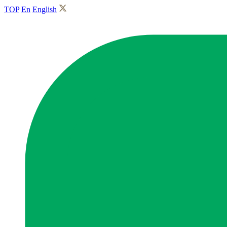
TOP
En
English