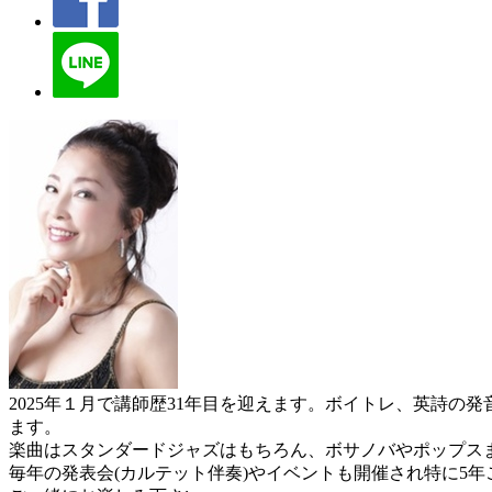
2025年１月で講師歴31年目を迎えます。ボイトレ、英詩の
ます。
楽曲はスタンダードジャズはもちろん、ボサノバやポップス
毎年の発表会(カルテット伴奏)やイベントも開催され特に5