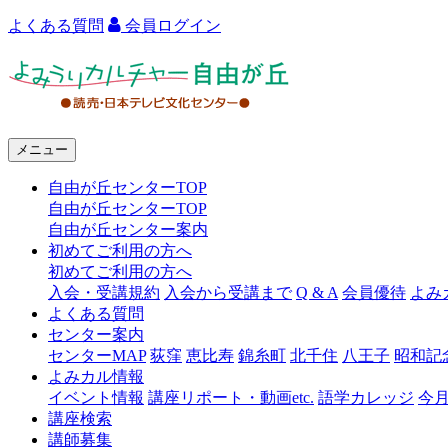
よくある質問
会員ログイン
よ
み
う
メニュー
り
自由が丘センターTOP
カ
自由が丘センターTOP
ル
自由が丘センター案内
初めてご利用の方へ
チ
初めてご利用の方へ
ャ
入会・受講規約
入会から受講まで
Q & A
会員優待
よみ
よくある質問
ー
センター案内
センターMAP
荻窪
恵比寿
錦糸町
北千住
八王子
昭和記
自
よみカル情報
由
イベント情報
講座リポート・動画etc.
語学カレッジ
今
講座検索
が
講師募集