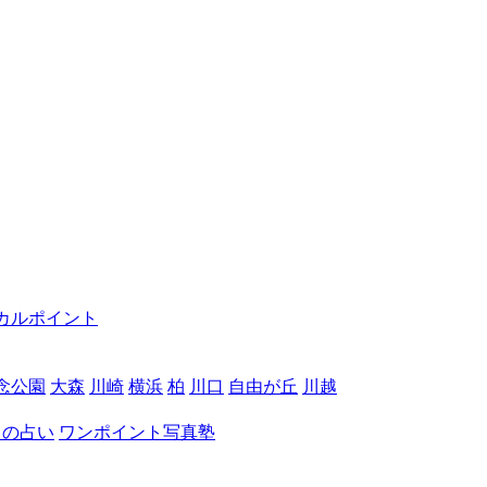
カルポイント
念公園
大森
川崎
横浜
柏
川口
自由が丘
川越
月の占い
ワンポイント写真塾