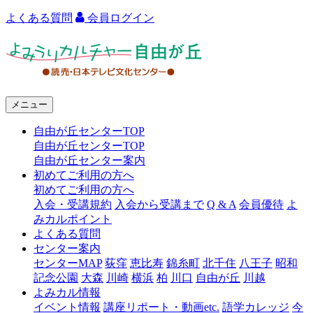
よくある質問
会員ログイン
よ
み
う
メニュー
り
自由が丘センターTOP
カ
自由が丘センターTOP
ル
自由が丘センター案内
初めてご利用の方へ
チ
初めてご利用の方へ
ャ
入会・受講規約
入会から受講まで
Q & A
会員優待
よ
みカルポイント
ー
よくある質問
センター案内
自
センターMAP
荻窪
恵比寿
錦糸町
北千住
八王子
昭和
由
記念公園
大森
川崎
横浜
柏
川口
自由が丘
川越
よみカル情報
が
イベント情報
講座リポート・動画etc.
語学カレッジ
今