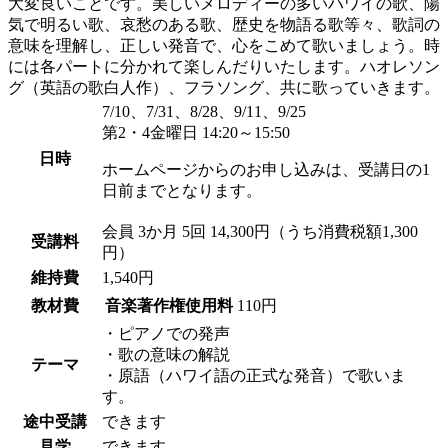
大変良いことです。美しいメロディーの多いハワイの歌、陽
気で明るい歌、哀愁のある歌、歴史を物語る歌等々、歌詞の
意味を理解し、正しい発音で、心をこめて歌いましょう。時
には各パートに分かれて楽しんだりいたします。ハオレソン
グ（英語の歌白人作）、フラソング、共に歌っていきます。
7/10、7/31、8/28、9/11、9/25
第2・4金曜日 14:20～15:50
日時
ホームページからのお申し込みは、受講日の1
日前までとなります。
会員
3か月 5回 14,300円（うち消費税額1,300
受講料
円）
維持費
1,540円
教材費
音楽著作権使用料
110円
・ピアノでの発声
・歌の意味の解説
テーマ
・原語（ハワイ語の正式な発音）で歌いま
す。
途中受講
できます
見学
できます