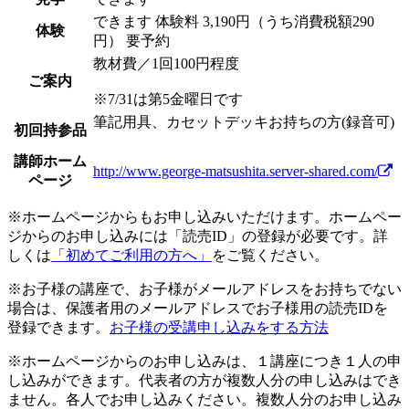
できます
体験料
3,190円（うち消費税額290
体験
円）
要予約
教材費／1回100円程度
ご案内
※7/31は第5金曜日です
筆記用具、カセットデッキお持ちの方(録音可)
初回持参品
講師ホーム
http://www.george-matsushita.server-shared.com/
ページ
※ホームページからもお申し込みいただけます。ホームペー
ジからのお申し込みには「読売ID」の登録が必要です。詳
しくは
「初めてご利用の方へ」
をご覧ください。
※お子様の講座で、お子様がメールアドレスをお持ちでない
場合は、保護者用のメールアドレスでお子様用の読売IDを
登録できます。
お子様の受講申し込みをする方法
※ホームページからのお申し込みは、１講座につき１人の申
し込みができます。代表者の方が複数人分の申し込みはでき
ません。各人でお申し込みください。複数人分のお申し込み