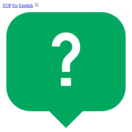
TOP
En
English