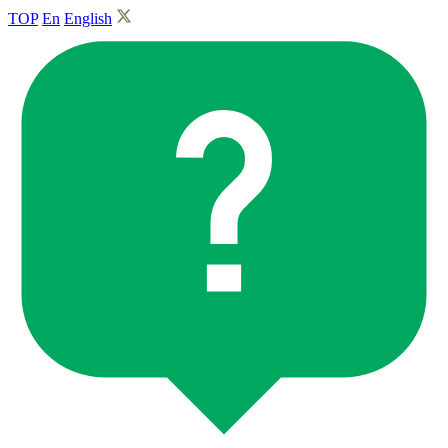
TOP
En
English