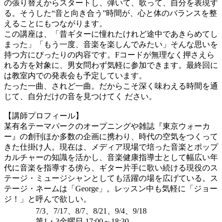
の張り替えからスタートし、弾いて、歌って、自分を表現す
る。そうした“音と向き合う”時間が、心と体のバランスを整
えることにもつながります。
この講座は、「昔ギターに憧れたけれど途中であきらめてし
まった」「もう一度、音楽を楽しんでみたい」そんな思いを
持つ方にぴったりの内容です。Fコードが無理なく押さえら
れる方を対象に、男女問わず気軽に参加できます。最終回に
は教室内での発表会も予定しています。
たった一曲、されど一曲。だからこそ深く味わえる時間を通
じて、自分だけの音を見つけてく ださい。
【講師プロフィール】
某有名テーマパークのオープニングや雑誌『東京ウォーカ
ー』の創刊ほか多数の企画に携わり、時代の空気をつくって
きた仕掛け人。現在は、メディア現場で培った音楽とポップ
カルチャーの知識を活かし、音楽健康指導士として幅広い年
代に音楽を指導する傍ら、ギター片手に歌い続ける現役のス
テージ・ミュージシャンとしても活躍の場を広げている。ス
テージ・ネームは「George」。レッスン中も気軽に「ジョー
ジ！」と呼んで欲しい。
7/3、7/17、8/7、8/21、9/4、9/18
第1・3金曜日 17:00～18:30