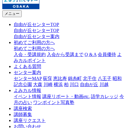
メニュー
自由が丘センターTOP
自由が丘センターTOP
自由が丘センター案内
初めてご利用の方へ
初めてご利用の方へ
入会・受講規約
入会から受講まで
Q & A
会員優待
よ
みカルポイント
よくある質問
センター案内
センターMAP
荻窪
恵比寿
錦糸町
北千住
八王子
昭和
記念公園
大森
川崎
横浜
柏
川口
自由が丘
川越
よみカル情報
イベント情報
講座リポート・動画etc.
語学カレッジ
今
月の占い
ワンポイント写真塾
講座検索
講師募集
講座リクエスト
お問い合わせ