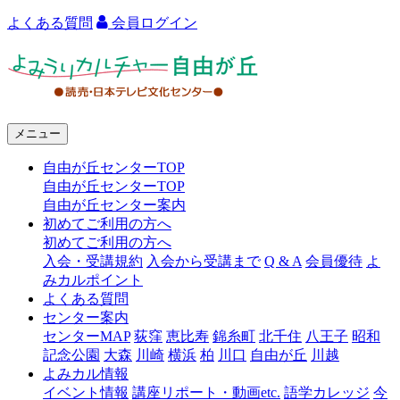
よくある質問
会員ログイン
よ
み
う
メニュー
り
自由が丘センターTOP
カ
自由が丘センターTOP
ル
自由が丘センター案内
初めてご利用の方へ
チ
初めてご利用の方へ
ャ
入会・受講規約
入会から受講まで
Q & A
会員優待
よ
みカルポイント
ー
よくある質問
センター案内
自
センターMAP
荻窪
恵比寿
錦糸町
北千住
八王子
昭和
由
記念公園
大森
川崎
横浜
柏
川口
自由が丘
川越
よみカル情報
が
イベント情報
講座リポート・動画etc.
語学カレッジ
今