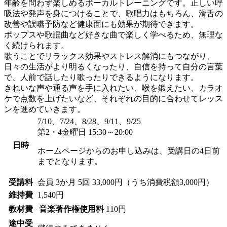
年齢を問わず楽しめるボーカルトレーニングです。正しい呼
吸法や発声を身につけることで、歌唱力はもちろん、滑舌の
改善や誤嚥予防など健康面にも効果が期待できます。
ポップスや歌謡曲など好きな曲で楽しく学べるため、無理な
く続けられます。
歌うことでリラックス効果やストレス解消にもつながり、
日々の生活がより明るくなったり、自信を持って自分の言葉
で、人前で話したり歌ったりできるようになります。
きれいな声や通る声を手に入れたい、喉を鍛えたい、カラオ
ケで点数を上げたいなど、それぞれの目的に合わせてレッス
ンを進めていきます。
7/10、7/24、8/28、9/11、9/25
第2・4金曜日 15:30～20:00
日時
ホームページからのお申し込みは、受講日の4日前
までとなります。
受講料
会員
3か月 5回 33,000円（うち消費税額3,000円）
維持費
1,540円
教材費
音楽著作権使用料
110円
途中受