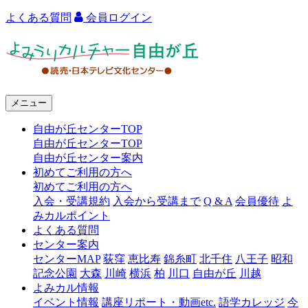
よくある質問
会員ログイン
よ
み
う
メニュー
り
自由が丘センターTOP
カ
自由が丘センターTOP
ル
自由が丘センター案内
初めてご利用の方へ
チ
初めてご利用の方へ
ャ
入会・受講規約
入会から受講まで
Q & A
会員優待
よ
みカルポイント
ー
よくある質問
センター案内
自
センターMAP
荻窪
恵比寿
錦糸町
北千住
八王子
昭和
由
記念公園
大森
川崎
横浜
柏
川口
自由が丘
川越
よみカル情報
が
イベント情報
講座リポート・動画etc.
語学カレッジ
今