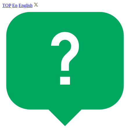
TOP
En
English