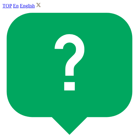
TOP
En
English