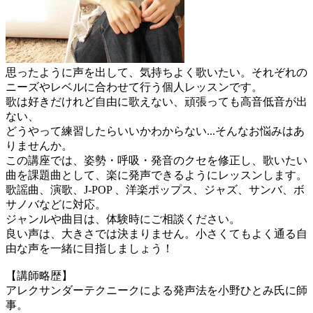
思ったように声を出して、気持ちよく歌いたい。それぞれの
ニーズやレベルに合わせて行う個人レッスンです。
歌は好きだけれど自由に歌えない、頑張っても高音低音が出
ない、
どうやって練習したらいいかわからない...そんなお悩みはあ
りませんか。
この講座では、姿勢・呼吸・発音のクセを修正し、歌いたい
曲を課題曲として、楽に発声できるようにレッスンします。
歌謡曲、演歌、J-POP 、洋楽ポップス、ジャズ、サンバ、ボ
サノバなどに対応。
ジャンルや曲目は、体験時にご相談ください。
良い声は、大きさでは決まりません。小さくてもよく通る自
由な声を一緒に目指しましょう！
【講師略歴】
アレクサンダーテクニークによる発声法を小野ひとみ氏に師
事。