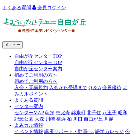
よくある質問
会員ログイン
よ
み
う
メニュー
り
自由が丘センターTOP
カ
自由が丘センターTOP
ル
自由が丘センター案内
初めてご利用の方へ
チ
初めてご利用の方へ
ャ
入会・受講規約
入会から受講まで
Q & A
会員優待
よ
みカルポイント
ー
よくある質問
センター案内
自
センターMAP
荻窪
恵比寿
錦糸町
北千住
八王子
昭和
由
記念公園
大森
川崎
横浜
柏
川口
自由が丘
川越
よみカル情報
が
イベント情報
講座リポート・動画etc.
語学カレッジ
今