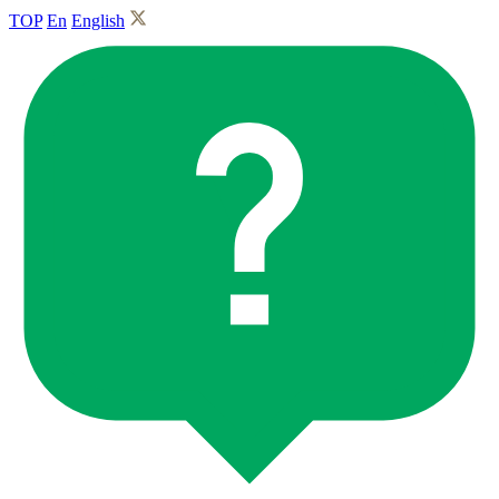
TOP
En
English