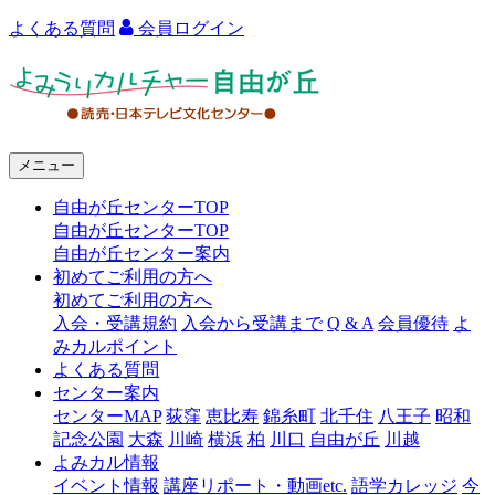
よくある質問
会員ログイン
よ
み
う
メニュー
り
自由が丘センターTOP
カ
自由が丘センターTOP
ル
自由が丘センター案内
初めてご利用の方へ
チ
初めてご利用の方へ
ャ
入会・受講規約
入会から受講まで
Q & A
会員優待
よ
みカルポイント
ー
よくある質問
センター案内
自
センターMAP
荻窪
恵比寿
錦糸町
北千住
八王子
昭和
由
記念公園
大森
川崎
横浜
柏
川口
自由が丘
川越
よみカル情報
が
イベント情報
講座リポート・動画etc.
語学カレッジ
今