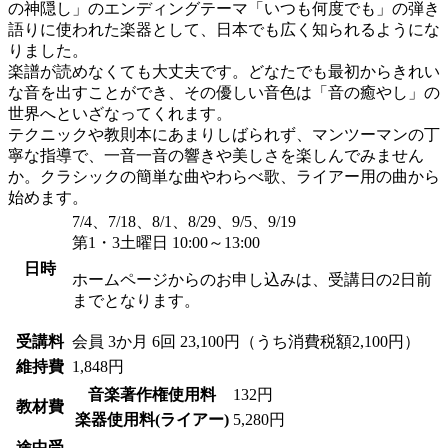
の神隠し」のエンディングテーマ「いつも何度でも」の弾き
語りに使われた楽器として、日本でも広く知られるようにな
りました。
楽譜が読めなくても大丈夫です。どなたでも最初からきれい
な音を出すことができ、その優しい音色は「音の癒やし」の
世界へといざなってくれます。
テクニックや教則本にあまりしばられず、マンツーマンの丁
寧な指導で、一音一音の響きや美しさを楽しんでみません
か。クラシックの簡単な曲やわらべ歌、ライアー用の曲から
始めます。
7/4、7/18、8/1、8/29、9/5、9/19
第1・3土曜日 10:00～13:00
日時
ホームページからのお申し込みは、受講日の2日前
までとなります。
受講料
会員
3か月 6回 23,100円（うち消費税額2,100円）
維持費
1,848円
音楽著作権使用料
132円
教材費
楽器使用料(ライアー)
5,280円
途中受