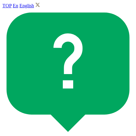
TOP
En
English