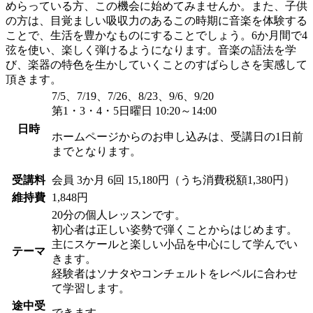
めらっている方、この機会に始めてみませんか。また、子供
の方は、目覚ましい吸収力のあるこの時期に音楽を体験する
ことで、生活を豊かなものにすることでしょう。6か月間で4
弦を使い、楽しく弾けるようになります。音楽の語法を学
び、楽器の特色を生かしていくことのすばらしさを実感して
頂きます。
7/5、7/19、7/26、8/23、9/6、9/20
第1・3・4・5日曜日 10:20～14:00
日時
ホームページからのお申し込みは、受講日の1日前
までとなります。
受講料
会員
3か月 6回 15,180円（うち消費税額1,380円）
維持費
1,848円
20分の個人レッスンです。
初心者は正しい姿勢で弾くことからはじめます。
主にスケールと楽しい小品を中心にして学んでい
テーマ
きます。
経験者はソナタやコンチェルトをレベルに合わせ
て学習します。
途中受
できます