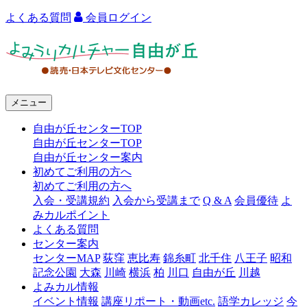
よくある質問
会員ログイン
よ
み
う
メニュー
り
自由が丘センターTOP
カ
自由が丘センターTOP
ル
自由が丘センター案内
初めてご利用の方へ
チ
初めてご利用の方へ
ャ
入会・受講規約
入会から受講まで
Q & A
会員優待
よ
みカルポイント
ー
よくある質問
センター案内
自
センターMAP
荻窪
恵比寿
錦糸町
北千住
八王子
昭和
由
記念公園
大森
川崎
横浜
柏
川口
自由が丘
川越
よみカル情報
が
イベント情報
講座リポート・動画etc.
語学カレッジ
今