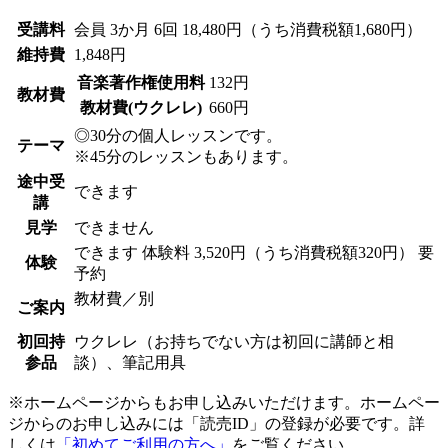
受講料
会員
3か月 6回 18,480円（うち消費税額1,680円）
維持費
1,848円
音楽著作権使用料
132円
教材費
教材費(ウクレレ)
660円
◎30分の個人レッスンです。
テーマ
※45分のレッスンもあります。
途中受
できます
講
見学
できません
できます
体験料
3,520円（うち消費税額320円）
要
体験
予約
教材費／別
ご案内
初回持
ウクレレ（お持ちでない方は初回に講師と相
参品
談）、筆記用具
※ホームページからもお申し込みいただけます。ホームペー
ジからのお申し込みには「読売ID」の登録が必要です。詳
しくは
「初めてご利用の方へ」
をご覧ください。