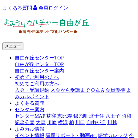
よくある質問
会員ログイン
よ
み
う
メニュー
り
自由が丘センターTOP
カ
自由が丘センターTOP
ル
自由が丘センター案内
初めてご利用の方へ
チ
初めてご利用の方へ
ャ
入会・受講規約
入会から受講まで
Q & A
会員優待
よ
みカルポイント
ー
よくある質問
センター案内
自
センターMAP
荻窪
恵比寿
錦糸町
北千住
八王子
昭和
由
記念公園
大森
川崎
横浜
柏
川口
自由が丘
川越
よみカル情報
が
イベント情報
講座リポート・動画etc.
語学カレッジ
今