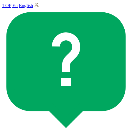
TOP
En
English