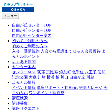
メニュー
自由が丘センターTOP
自由が丘センターTOP
自由が丘センター案内
初めてご利用の方へ
初めてご利用の方へ
入会・受講規約
入会から受講まで
Q & A
会員優待
よ
みカルポイント
よくある質問
センター案内
センターMAP
荻窪
恵比寿
錦糸町
北千住
八王子
昭和
記念公園
大森
川崎
横浜
柏
川口
自由が丘
川越
よみカル情報
イベント情報
講座リポート・動画etc.
語学カレッジ
今
月の占い
ワンポイント写真塾
講座検索
講師募集
講座リクエスト