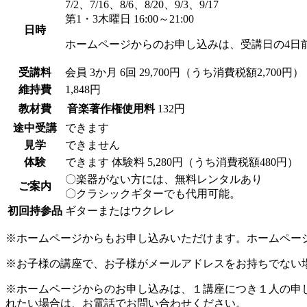
7/2、7/16、8/6、8/20、9/3、9/17
第1・3木曜日 16:00～21:00
日時
ホームページからのお申し込みは、受講日の4日
受講料
会員
3か月 6回 29,700円（うち消費税額2,700円）
維持費
1,848円
教材費
音楽著作権使用料
132円
途中受講
できます
見学
できません
体験
できます
体験料
5,280円（うち消費税額480円）
〇楽器がない方には、無料レンタルあり
ご案内
〇クラシックギターでも代用可能。
初回持参品
ギターまたはウクレレ
※ホームページからもお申し込みいただけます。ホームペー
※お子様の講座で、お子様がメールアドレスをお持ちでない
※ホームページからのお申し込みは、１講座につき１人の申
れたい場合は、お電話でお問い合わせください。