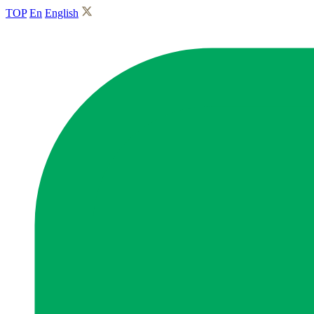
TOP
En
English