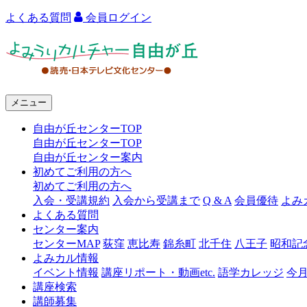
よくある質問
会員ログイン
よ
み
う
メニュー
り
自由が丘センターTOP
カ
自由が丘センターTOP
ル
自由が丘センター案内
初めてご利用の方へ
チ
初めてご利用の方へ
ャ
入会・受講規約
入会から受講まで
Q & A
会員優待
よみ
よくある質問
ー
センター案内
センターMAP
荻窪
恵比寿
錦糸町
北千住
八王子
昭和記
自
よみカル情報
由
イベント情報
講座リポート・動画etc.
語学カレッジ
今
講座検索
が
講師募集