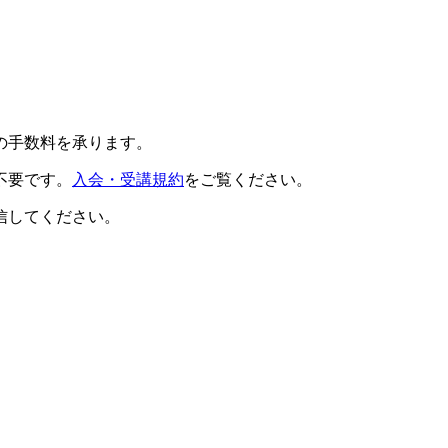
の手数料を承ります。
不要です。
入会・受講規約
をご覧ください。
信してください。