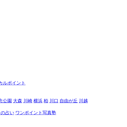
カルポイント
念公園
大森
川崎
横浜
柏
川口
自由が丘
川越
月の占い
ワンポイント写真塾