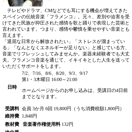
テレビやドラマ、CMなどでも耳にする機会が増えてきた
スペインの伝統音楽「フラメンコ」。元々、差別や迫害を受
けてきた民族が抑圧された感情を歌と踊りで表現した芸術と
言われています。つまり、感情や鬱憤を乗せやすい音楽とも
言えます。
「退屈な日常から解放されたい」「ストレスが溜まってい
る」「なんとなくエネルギーが足りない」と感じている方、
音楽でリフレッシュしてみませんか。楽器未経験者でも大丈
夫。フラメンコ音楽を通じて、イキイキとした人生を送って
いただくサポートをします。
7/2、7/16、8/6、8/20、9/3、9/17
第1・3木曜日 16:00～21:00
日時
ホームページからのお申し込みは、受講日の4日前
までとなります。
受講料
会員
3か月 6回 19,800円（うち消費税額1,800円）
維持費
1,848円
教材費
音楽著作権使用料
132円