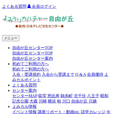
よくある質問
会員ログイン
よ
み
う
メニュー
り
自由が丘センターTOP
カ
自由が丘センターTOP
ル
自由が丘センター案内
初めてご利用の方へ
チ
初めてご利用の方へ
ャ
入会・受講規約
入会から受講まで
Q & A
会員優待
よ
みカルポイント
ー
よくある質問
センター案内
自
センターMAP
荻窪
恵比寿
錦糸町
北千住
八王子
昭和
由
記念公園
大森
川崎
横浜
柏
川口
自由が丘
川越
よみカル情報
が
イベント情報
講座リポート・動画etc.
語学カレッジ
今