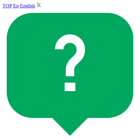
TOP
En
English