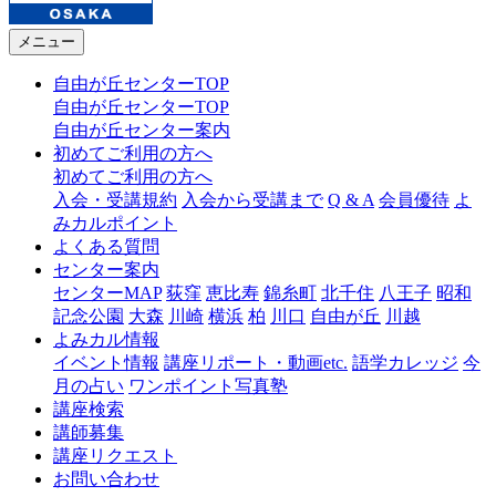
メニュー
自由が丘センターTOP
自由が丘センターTOP
自由が丘センター案内
初めてご利用の方へ
初めてご利用の方へ
入会・受講規約
入会から受講まで
Q & A
会員優待
よ
みカルポイント
よくある質問
センター案内
センターMAP
荻窪
恵比寿
錦糸町
北千住
八王子
昭和
記念公園
大森
川崎
横浜
柏
川口
自由が丘
川越
よみカル情報
イベント情報
講座リポート・動画etc.
語学カレッジ
今
月の占い
ワンポイント写真塾
講座検索
講師募集
講座リクエスト
お問い合わせ