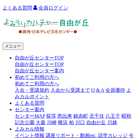
よくある質問
会員ログイン
よ
み
う
メニュー
り
自由が丘センターTOP
カ
自由が丘センターTOP
ル
自由が丘センター案内
初めてご利用の方へ
チ
初めてご利用の方へ
ャ
入会・受講規約
入会から受講まで
Q & A
会員優待
よ
みカルポイント
ー
よくある質問
センター案内
自
センターMAP
荻窪
恵比寿
錦糸町
北千住
八王子
昭和
由
記念公園
大森
川崎
横浜
柏
川口
自由が丘
川越
よみカル情報
が
イベント情報
講座リポート・動画etc.
語学カレッジ
今