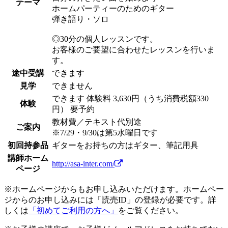
テーマ
ホームパーティーのためのギター
弾き語り・ソロ
◎30分の個人レッスンです。
お客様のご要望に合わせたレッスンを行いま
す。
途中受講
できます
見学
できません
できます
体験料
3,630円（うち消費税額330
体験
円）
要予約
教材費／テキスト代別途
ご案内
※7/29・9/30は第5水曜日です
初回持参品
ギターをお持ちの方はギター、筆記用具
講師ホーム
http://asa-inter.com/
ページ
※ホームページからもお申し込みいただけます。ホームペー
ジからのお申し込みには「読売ID」の登録が必要です。詳
しくは
「初めてご利用の方へ」
をご覧ください。