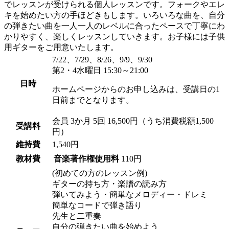
でレッスンが受けられる個人レッスンです。フォークやエレ
キを始めたい方の手ほどきもします。いろいろな曲を、自分
の弾きたい曲を一人一人のレベルに合ったペースで丁寧にわ
かりやすく、楽しくレッスンしていきます。お子様には子供
用ギターをご用意いたします。
7/22、7/29、8/26、9/9、9/30
第2・4水曜日 15:30～21:00
日時
ホームページからのお申し込みは、受講日の1
日前までとなります。
会員
3か月 5回 16,500円（うち消費税額1,500
受講料
円）
維持費
1,540円
教材費
音楽著作権使用料
110円
(初めての方のレッスン例)
ギターの持ち方・楽譜の読み方
弾いてみよう・簡単なメロディー・ドレミ
簡単なコードで弾き語り
先生と二重奏
自分の弾きたい曲を始めよう