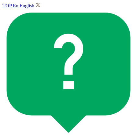
TOP
En
English