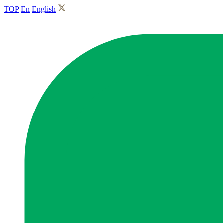
TOP
En
English