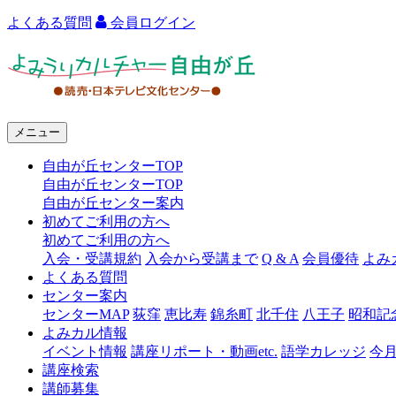
よくある質問
会員ログイン
よ
み
う
メニュー
り
自由が丘センターTOP
カ
自由が丘センターTOP
ル
自由が丘センター案内
初めてご利用の方へ
チ
初めてご利用の方へ
ャ
入会・受講規約
入会から受講まで
Q & A
会員優待
よみ
よくある質問
ー
センター案内
センターMAP
荻窪
恵比寿
錦糸町
北千住
八王子
昭和記
自
よみカル情報
由
イベント情報
講座リポート・動画etc.
語学カレッジ
今
講座検索
が
講師募集