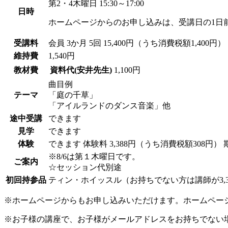
第2・4木曜日 15:30～17:00
日時
ホームページからのお申し込みは、受講日の1日
受講料
会員
3か月 5回 15,400円（うち消費税額1,400円）
維持費
1,540円
教材費
資料代(安井先生)
1,100円
曲目例
テーマ
「庭の千草」
「アイルランドのダンス音楽」他
途中受講
できます
見学
できます
体験
できます
体験料
3,388円（うち消費税額308円）
※8/6は第１木曜日です。
ご案内
☆セッション代別途
初回持参品
ティン・ホイッスル（お持ちでない方は講師が3,
※ホームページからもお申し込みいただけます。ホームペー
※お子様の講座で、お子様がメールアドレスをお持ちでない