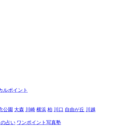
カルポイント
念公園
大森
川崎
横浜
柏
川口
自由が丘
川越
月の占い
ワンポイント写真塾