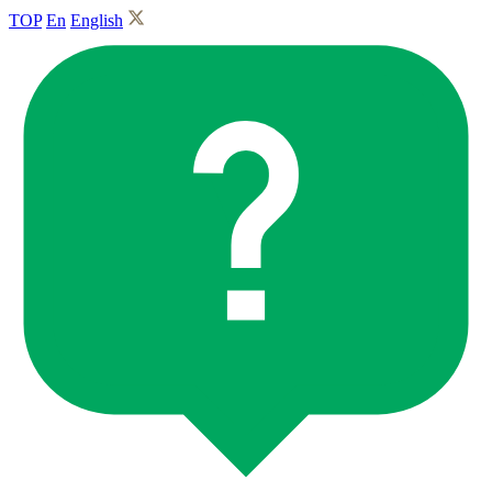
TOP
En
English