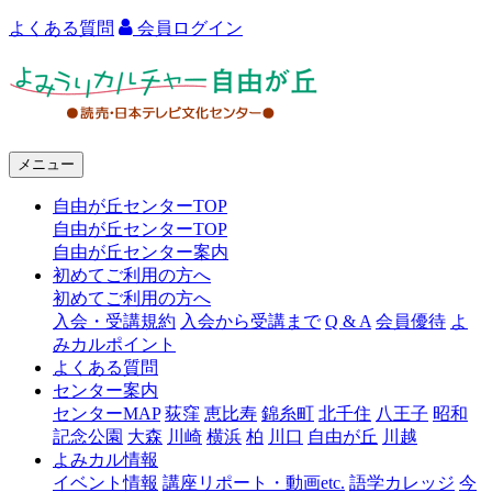
よくある質問
会員ログイン
よ
み
う
メニュー
り
自由が丘センターTOP
カ
自由が丘センターTOP
ル
自由が丘センター案内
初めてご利用の方へ
チ
初めてご利用の方へ
ャ
入会・受講規約
入会から受講まで
Q & A
会員優待
よ
みカルポイント
ー
よくある質問
センター案内
自
センターMAP
荻窪
恵比寿
錦糸町
北千住
八王子
昭和
由
記念公園
大森
川崎
横浜
柏
川口
自由が丘
川越
よみカル情報
が
イベント情報
講座リポート・動画etc.
語学カレッジ
今