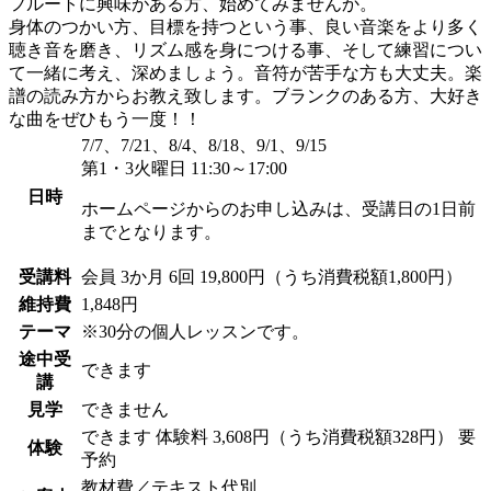
フルートに興味がある方、始めてみませんか。
身体のつかい方、目標を持つという事、良い音楽をより多く
聴き音を磨き、リズム感を身につける事、そして練習につい
て一緒に考え、深めましょう。音符が苦手な方も大丈夫。楽
譜の読み方からお教え致します。ブランクのある方、大好き
な曲をぜひもう一度！！
7/7、7/21、8/4、8/18、9/1、9/15
第1・3火曜日 11:30～17:00
日時
ホームページからのお申し込みは、受講日の1日前
までとなります。
受講料
会員
3か月 6回 19,800円（うち消費税額1,800円）
維持費
1,848円
テーマ
※30分の個人レッスンです。
途中受
できます
講
見学
できません
できます
体験料
3,608円（うち消費税額328円）
要
体験
予約
教材費／テキスト代別