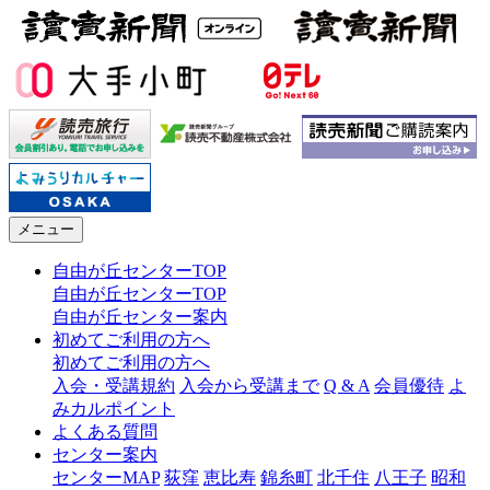
メニュー
自由が丘センターTOP
自由が丘センターTOP
自由が丘センター案内
初めてご利用の方へ
初めてご利用の方へ
入会・受講規約
入会から受講まで
Q & A
会員優待
よ
みカルポイント
よくある質問
センター案内
センターMAP
荻窪
恵比寿
錦糸町
北千住
八王子
昭和