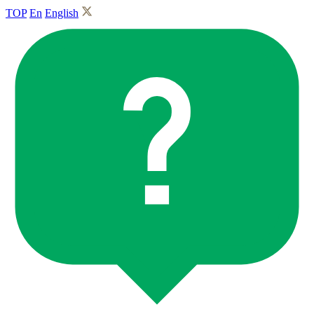
TOP
En
English