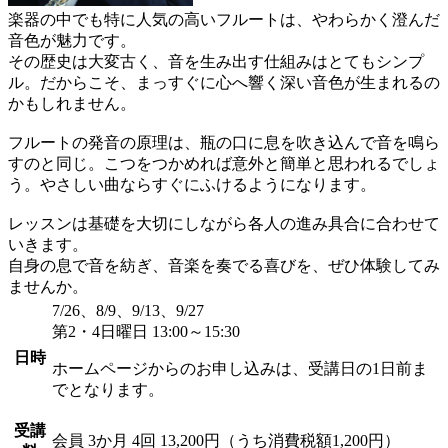
楽器の中でも特に人気の高いフルートは、やわらかく澄んだ
音色が魅力です。
その歴史は大変古く、音を生み出す仕組みはとてもシンプ
ル。だからこそ、まっすぐに心へ響く深い音色が生まれるの
かもしれません。
フルートの発音の原理は、瓶の口に息を吹き込んで音を鳴ら
すのと同じ。こつをつかめれば意外と簡単と思われるでしょ
う。やさしい曲ならすぐにふけるようになります。
レッスンは基礎を大切にしながら各人の進み具合に合わせて
いきます。
自身の息で音を紡ぎ、音楽を奏でる喜びを、ぜひ体験してみ
ませんか。
7/26、8/9、9/13、9/27
第2・4日曜日 13:00～15:30
日時
ホームページからのお申し込みは、受講日の1日前ま
でとなります。
受講
会員
3か月 4回 13,200円（うち消費税額1,200円）