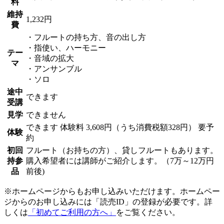
料
維持
1,232円
費
・フルートの持ち方、音の出し方
・指使い、ハーモニー
テー
・音域の拡大
マ
・アンサンブル
・ソロ
途中
できます
受講
見学
できません
できます
体験料
3,608円（うち消費税額328円）
要予
体験
約
初回
フルート（お持ちの方）、貸しフルートもあります。
持参
購入希望者には講師がご紹介します。（7万～12万円
品
前後)
※ホームページからもお申し込みいただけます。ホームペー
ジからのお申し込みには「読売ID」の登録が必要です。詳
しくは
「初めてご利用の方へ」
をご覧ください。