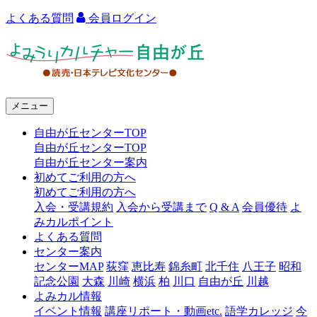
よくある質問
会員ログイン
よ
み
う
メニュー
り
自由が丘センターTOP
カ
自由が丘センターTOP
ル
自由が丘センター案内
初めてご利用の方へ
チ
初めてご利用の方へ
ャ
入会・受講規約
入会から受講まで
Q & A
会員優待
よ
みカルポイント
ー
よくある質問
センター案内
自
センターMAP
荻窪
恵比寿
錦糸町
北千住
八王子
昭和
由
記念公園
大森
川崎
横浜
柏
川口
自由が丘
川越
よみカル情報
が
イベント情報
講座リポート・動画etc.
語学カレッジ
今