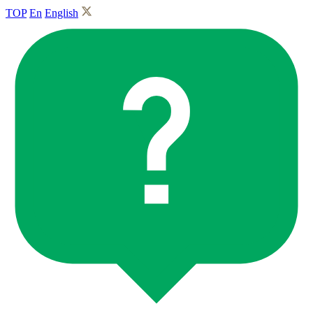
TOP
En
English