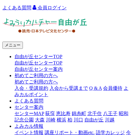
よくある質問
会員ログイン
よ
み
う
メニュー
り
自由が丘センターTOP
カ
自由が丘センターTOP
ル
自由が丘センター案内
初めてご利用の方へ
チ
初めてご利用の方へ
ャ
入会・受講規約
入会から受講まで
Q & A
会員優待
よ
みカルポイント
ー
よくある質問
センター案内
自
センターMAP
荻窪
恵比寿
錦糸町
北千住
八王子
昭和
由
記念公園
大森
川崎
横浜
柏
川口
自由が丘
川越
よみカル情報
が
イベント情報
講座リポート・動画etc.
語学カレッジ
今