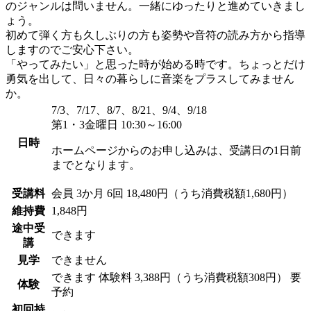
のジャンルは問いません。一緒にゆったりと進めていきまし
ょう。
初めて弾く方も久しぶりの方も姿勢や音符の読み方から指導
しますのでご安心下さい。
「やってみたい」と思った時が始める時です。ちょっとだけ
勇気を出して、日々の暮らしに音楽をプラスしてみません
か。
7/3、7/17、8/7、8/21、9/4、9/18
第1・3金曜日 10:30～16:00
日時
ホームページからのお申し込みは、受講日の1日前
までとなります。
受講料
会員
3か月 6回 18,480円（うち消費税額1,680円）
維持費
1,848円
途中受
できます
講
見学
できません
できます
体験料
3,388円（うち消費税額308円）
要
体験
予約
初回持