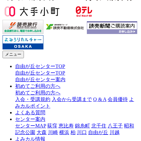
メニュー
自由が丘センターTOP
自由が丘センターTOP
自由が丘センター案内
初めてご利用の方へ
初めてご利用の方へ
入会・受講規約
入会から受講まで
Q & A
会員優待
よ
みカルポイント
よくある質問
センター案内
センターMAP
荻窪
恵比寿
錦糸町
北千住
八王子
昭和
記念公園
大森
川崎
横浜
柏
川口
自由が丘
川越
よみカル情報