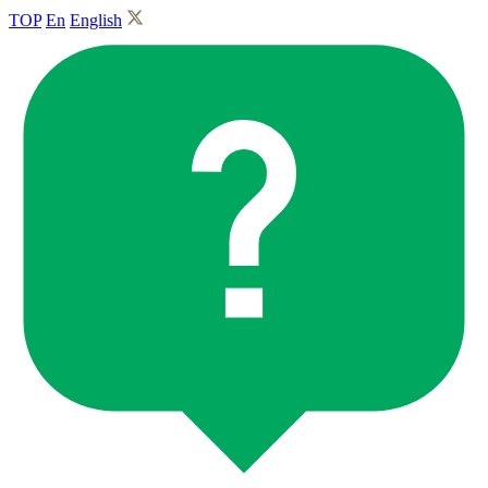
TOP
En
English