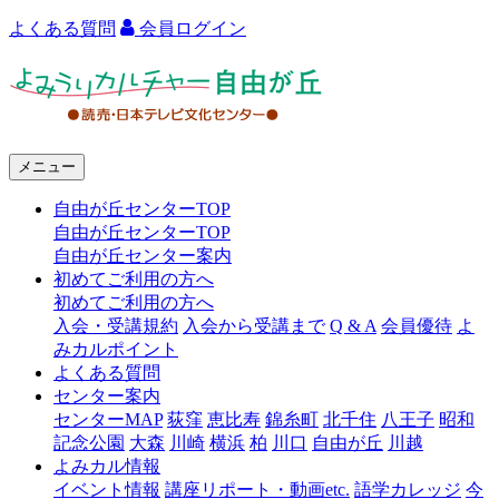
よくある質問
会員ログイン
よ
み
う
メニュー
り
自由が丘センターTOP
カ
自由が丘センターTOP
ル
自由が丘センター案内
初めてご利用の方へ
チ
初めてご利用の方へ
ャ
入会・受講規約
入会から受講まで
Q & A
会員優待
よ
みカルポイント
ー
よくある質問
センター案内
自
センターMAP
荻窪
恵比寿
錦糸町
北千住
八王子
昭和
由
記念公園
大森
川崎
横浜
柏
川口
自由が丘
川越
よみカル情報
が
イベント情報
講座リポート・動画etc.
語学カレッジ
今