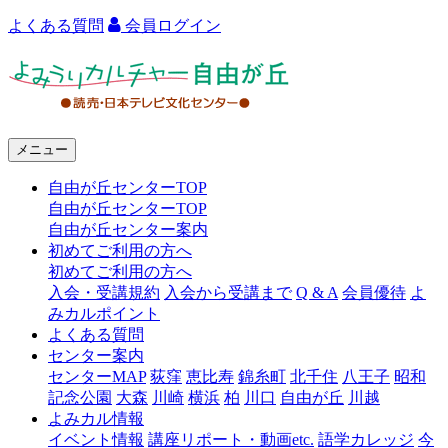
よくある質問
会員ログイン
よ
み
う
メニュー
り
自由が丘センターTOP
カ
自由が丘センターTOP
ル
自由が丘センター案内
初めてご利用の方へ
チ
初めてご利用の方へ
ャ
入会・受講規約
入会から受講まで
Q & A
会員優待
よ
みカルポイント
ー
よくある質問
センター案内
自
センターMAP
荻窪
恵比寿
錦糸町
北千住
八王子
昭和
由
記念公園
大森
川崎
横浜
柏
川口
自由が丘
川越
よみカル情報
が
イベント情報
講座リポート・動画etc.
語学カレッジ
今