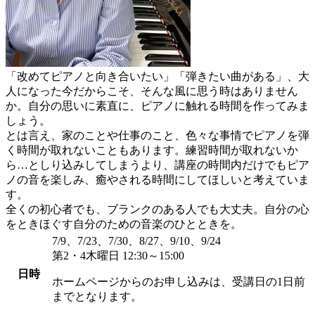
「改めてピアノと向き合いたい」「弾きたい曲がある」、大
人になった今だからこそ、そんな風に思う時はありません
か。自分の思いに素直に、ピアノに触れる時間を作ってみま
しょう。
とは言え、家のことや仕事のこと、色々な事情でピアノを弾
く時間が取れないこともあります。練習時間が取れないか
ら…としり込みしてしまうより、講座の時間内だけでもピア
ノの音を楽しみ、癒やされる時間にしてほしいと考えていま
す。
全くの初心者でも、ブランクのある人でも大丈夫。自分の心
をときほぐす自分のための音楽のひとときを。
7/9、7/23、7/30、8/27、9/10、9/24
第2・4木曜日 12:30～15:00
日時
ホームページからのお申し込みは、受講日の1日前
までとなります。