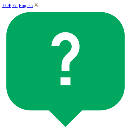
TOP
En
English