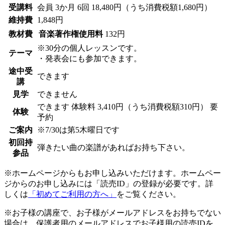
受講料
会員
3か月 6回 18,480円（うち消費税額1,680円）
維持費
1,848円
教材費
音楽著作権使用料
132円
※30分の個人レッスンです。
テーマ
・発表会にも参加できます。
途中受
できます
講
見学
できません
できます
体験料
3,410円（うち消費税額310円）
要
体験
予約
ご案内
※7/30は第5木曜日です
初回持
弾きたい曲の楽譜があればお持ち下さい。
参品
※ホームページからもお申し込みいただけます。ホームペー
ジからのお申し込みには「読売ID」の登録が必要です。詳
しくは
「初めてご利用の方へ」
をご覧ください。
※お子様の講座で、お子様がメールアドレスをお持ちでない
場合は、保護者用のメールアドレスでお子様用の読売IDを