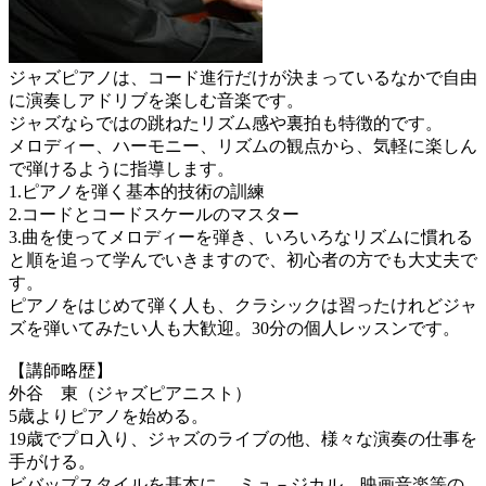
ジャズピアノは、コード進行だけが決まっているなかで自由
に演奏しアドリブを楽しむ音楽です。
ジャズならではの跳ねたリズム感や裏拍も特徴的です。
メロディー、ハーモニー、リズムの観点から、気軽に楽しん
で弾けるように指導します。
1.ピアノを弾く基本的技術の訓練
2.コードとコードスケールのマスター
3.曲を使ってメロディーを弾き、いろいろなリズムに慣れる
と順を追って学んでいきますので、初心者の方でも大丈夫で
す。
ピアノをはじめて弾く人も、クラシックは習ったけれどジャ
ズを弾いてみたい人も大歓迎。30分の個人レッスンです。
【講師略歴】
外谷 東（ジャズピアニスト）
5歳よりピアノを始める。
19歳でプロ入り、ジャズのライブの他、様々な演奏の仕事を
手がける。
ビバップスタイルを基本に、 ミュ－ジカル、映画音楽等の