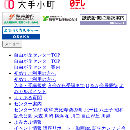
メニュー
自由が丘センターTOP
自由が丘センターTOP
自由が丘センター案内
初めてご利用の方へ
初めてご利用の方へ
入会・受講規約
入会から受講まで
Q & A
会員優待
よ
みカルポイント
よくある質問
センター案内
センターMAP
荻窪
恵比寿
錦糸町
北千住
八王子
昭和
記念公園
大森
川崎
横浜
柏
川口
自由が丘
川越
よみカル情報
イベント情報
講座リポート・動画etc.
語学カレッジ
今