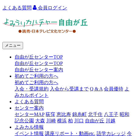
よくある質問
会員ログイン
よ
み
う
メニュー
り
自由が丘センターTOP
カ
自由が丘センターTOP
ル
自由が丘センター案内
初めてご利用の方へ
チ
初めてご利用の方へ
ャ
入会・受講規約
入会から受講まで
Q & A
会員優待
よ
みカルポイント
ー
よくある質問
センター案内
自
センターMAP
荻窪
恵比寿
錦糸町
北千住
八王子
昭和
由
記念公園
大森
川崎
横浜
柏
川口
自由が丘
川越
よみカル情報
が
イベント情報
講座リポート・動画etc.
語学カレッジ
今