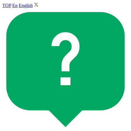
TOP
En
English