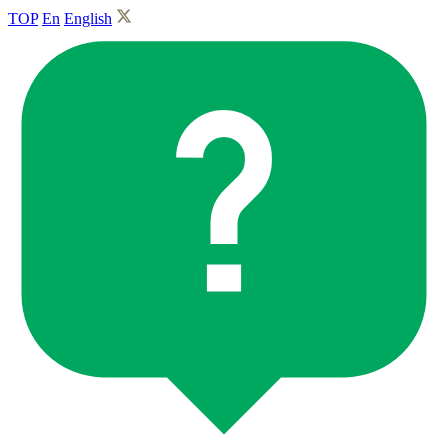
TOP
En
English