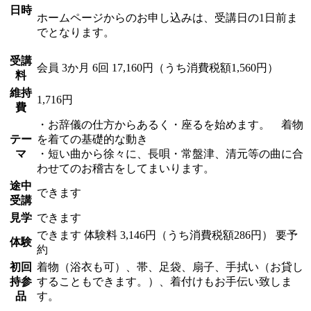
日時
ホームページからのお申し込みは、受講日の1日前ま
でとなります。
受講
会員
3か月 6回 17,160円（うち消費税額1,560円）
料
維持
1,716円
費
・お辞儀の仕方からあるく・座るを始めます。 着物
テー
を着ての基礎的な動き
マ
・短い曲から徐々に、長唄・常盤津、清元等の曲に合
わせてのお稽古をしてまいります。
途中
できます
受講
見学
できます
できます
体験料
3,146円（うち消費税額286円）
要予
体験
約
初回
着物（浴衣も可）、帯、足袋、扇子、手拭い（お貸し
持参
することもできます。）、着付けもお手伝い致しま
品
す。