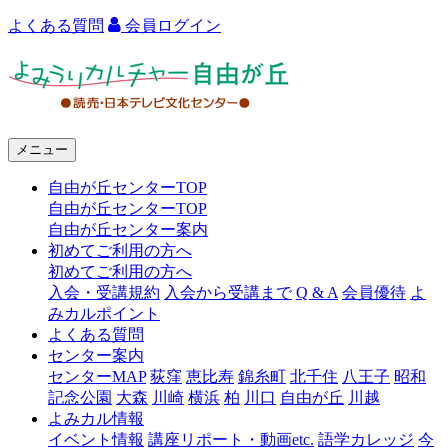
よくある質問
会員ログイン
よ
み
う
メニュー
り
自由が丘センターTOP
カ
自由が丘センターTOP
ル
自由が丘センター案内
初めてご利用の方へ
チ
初めてご利用の方へ
ャ
入会・受講規約
入会から受講まで
Q & A
会員優待
よ
みカルポイント
ー
よくある質問
センター案内
自
センターMAP
荻窪
恵比寿
錦糸町
北千住
八王子
昭和
由
記念公園
大森
川崎
横浜
柏
川口
自由が丘
川越
よみカル情報
が
イベント情報
講座リポート・動画etc.
語学カレッジ
今