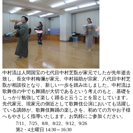
中村流は人間国宝の七代目中村芝翫が家元でしたが先年逝去
致し、長女中村梅彌が家元、中村福助が宗家、八代目中村芝
翫が相談役となり、新しい一歩を踏み出しました。中村流は
歌舞伎の中でも舞踊が大切であるという考えのもと、基礎を
しっかり勉強して楽しく踊ると云うことを旨としています。
先代家元、現家元の側近として歌舞伎公演においても活躍し
ている講師が、歌舞伎舞踊の楽しさを、初めての方やお子様
へもやさしく指導いたします。お気軽にご参加ください。
7/11、7/25、8/8、8/22、9/12、9/26
第2・4土曜日 14:30～16:30