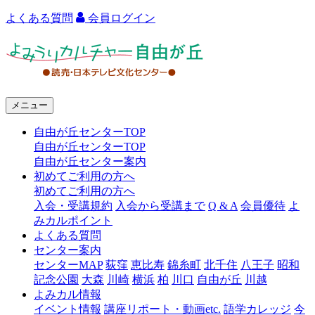
よくある質問
会員ログイン
よ
み
う
メニュー
り
自由が丘センターTOP
カ
自由が丘センターTOP
ル
自由が丘センター案内
初めてご利用の方へ
チ
初めてご利用の方へ
ャ
入会・受講規約
入会から受講まで
Q & A
会員優待
よ
みカルポイント
ー
よくある質問
センター案内
自
センターMAP
荻窪
恵比寿
錦糸町
北千住
八王子
昭和
由
記念公園
大森
川崎
横浜
柏
川口
自由が丘
川越
よみカル情報
が
イベント情報
講座リポート・動画etc.
語学カレッジ
今