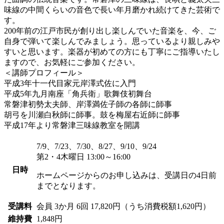
味線の中間くらいの音色で長い年月磨かれ続けてきた芸術で
す。
200年前の江戸市民が創り出し楽しんでいた音楽を、今、ご
自身で弾いて楽しんでみましょう。思っているより親しみや
すいと思います。楽器が初めての方にも丁寧にご指導いたし
ますので、お気軽にご参加ください。
＜講師プロフィール＞
平成3年十一代目家元岸澤式佐に入門
平成5年九月南座「角兵衛」歌舞伎初舞台
常磐津初勢太夫師、岸澤満佐子師の各師に師事
胡弓を川瀬白秋師に師事。鼓を梅屋右近師に師事
平成17年より常磐津三味線教室を開講
7/9、7/23、7/30、8/27、9/10、9/24
第2・4木曜日 13:00～16:00
日時
ホームページからのお申し込みは、受講日の4日前
までとなります。
受講料
会員
3か月 6回 17,820円（うち消費税額1,620円）
維持費
1,848円