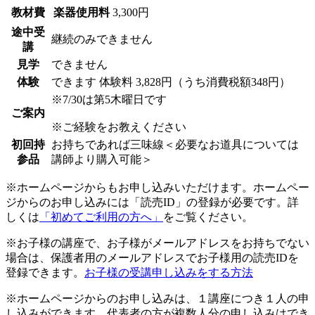
教材費
楽器使用料
3,300円
途中受
継続のみできません
講
見学
できません
体験
できます
体験料
3,828円（うち消費税額348円）
※7/30は第5木曜日です
ご案内
※ご経験をお教えください
初回持
お持ちであれば三味線＜必要なお道具については
参品
講師より購入可能＞
※ホームページからもお申し込みいただけます。ホームペー
ジからのお申し込みには「読売ID」の登録が必要です。詳
しくは
「初めてご利用の方へ」
をご覧ください。
※お子様の講座で、お子様がメールアドレスをお持ちでない
場合は、保護者用のメールアドレスでお子様用の読売IDを
登録できます。
お子様の受講申し込みをする方法
※ホームページからのお申し込みは、１講座につき１人の申
し込みができます。代表者の方が複数人分の申し込みはでき