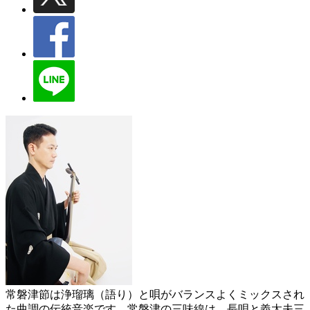
常磐津節は浄瑠璃（語り）と唄がバランスよくミックスされ
た曲調の伝統音楽です。常磐津の三味線は、長唄と義太夫三