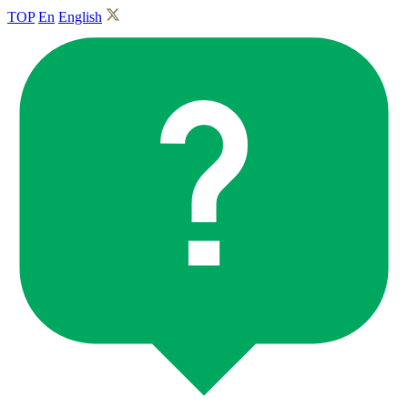
TOP
En
English